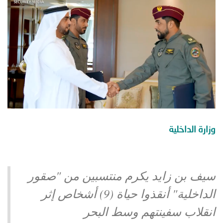
توعوية
إنجازات
الخدمات
صور
الإلكترونية
مجلة
وفيديو
أصداء
إعلانات
من
الأمانة
نحن
اتصل
وزارة الداخلية
بنا
سيف بن زايد يكرم منتسبين من "صقور
الداخلية" أنقذوا حياة (9) أشخاص إثر
انقلاب سفينتهم وسط البحر