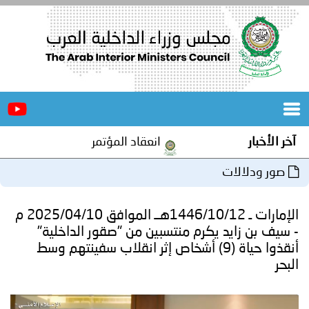
الرئيسية
عن
الأخبار
المجلس
آخر الأخبار
انعقاد المؤتمر العربي الثاني عشر لل
المكاتب
صور ودلالات
دورات
المتخصصة
الإمارات ـ 1446/10/12هــ الموافق 2025/04/10 م
المجلس
مؤتمرات
- سيف بن زايد يكرم منتسبين من "صقور الداخلية"
أنقذوا حياة (9) أشخاص إثر انقلاب سفينتهم وسط
و
جهود
البحر
و
برامج
اجتماعات