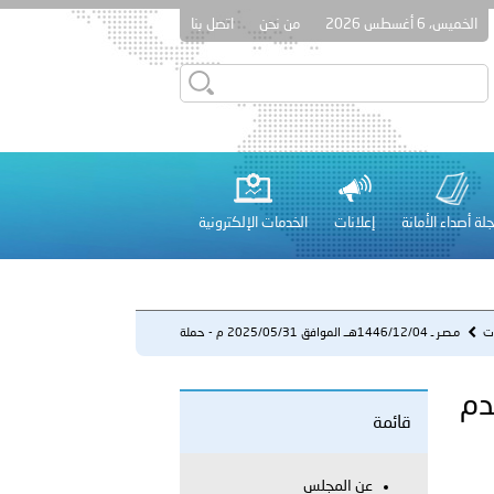
الخميس، 6 أغسطس 2026
من نحن
اتصل بنا
قطر في أعمال الاجتماع الثالث عشر للجنة رؤساء الاتحادات الرياضية
لة أصداء الأمانة
إعلانات
الخدمات الإلكترونية
 عشر للمسؤولين عن الأمن السياحي 2026.
ات
مـصـر ـ 1446/12/04هــ الموافق 2025/05/31 م - حملة
للتبرع بال...
رع بالدم
قائمة
لفلسطينية والكلية الدولية الجامعية للعلوم والصحة توقعان اتفاقية
معي..
عن المجلس