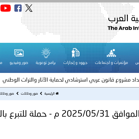
قـطـر ـ 1448/02/21هـ ــ الموافق 2026/08/04 م - مشاركة دولة 
 لدول الخليج العربية..
س
مؤتمرات و اجتماعات
جهود و إنجازات
برامج توعوية
صور وفيديو
مج
ة لمجلس وزراء الداخلية العرب بمناسبة اختتام المؤتمر العربي الثاني
عداد مشروع قانون عربي استرشادي لحماية الآثار والتراث الوطني
اني عشر للمسؤولين عن الأمن السياحي
الرئيسية
صور ودلالات
صور ودلال
مـصـر ـ 1446/12/04هــ الموافق 2025/05/31 م - حملة للتب
فلسطين ـ 1448/02/22هـ ــ الموافق 2026/08/05 م - الشرطة ا
ترك في المجالات الأكاديمية والتدريبية، والتوعية والإرشاد المجت