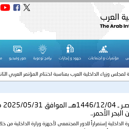
الكويت ـ 1448/02/22هـ ــ الموافق 2026/08/05 م - بمناسبة صد
 وزارياً بتعيين اللواء حمد أحمد المنيفي وكيل وزارة مساعد لشؤون ال
ة لمجلس وزراء الداخلية العرب بشأن الاعتداءات الإرهابية الحوثية 
س
مؤتمرات و اجتماعات
جهود و إنجازات
برامج توعوية
صور وفيديو
مج
ة لمجلس وزراء الداخلية العرب بمناسبة اختتام المؤتمر العربي الثاني
عداد مشروع قانون عربي استرشادي لحماية الآثار والتراث الوطني
اني عشر للمسؤولين عن الأمن السياحي
مـص
 البحر الأحمر..
رة الداخلية إستمراراً للدور المجتمعى لأجهزة وزارة الداخلية من خلا
فلسطين ـ 1448/02/22هـ ــ الموافق 2026/08/05 م - الشرطة ا