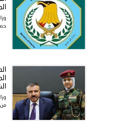
الم
وزا
حمل
الم
الش
وزا
من 