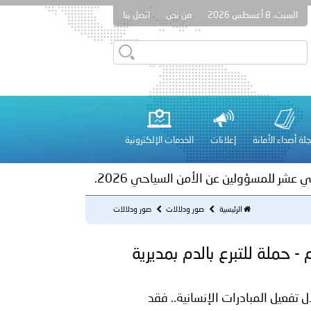
السبت، 8 أغسطس 2026
من نحن
اتصل بنا
ور المرسومين الأميريين معالي النائب الأول لرئيس مجلس الوزراء
أمن العام..
على الأعيان المدنية في مدينة نـجران
لة أصداء الأمانة
إعلانات
الخدمات الإلكترونية
 عشر للمسؤولين عن الأمن السياحي 2026.
الرئيسية
صور ودلالات
صور ودلالات
ـر ـ 1446/12/04هــ الموافق 2025/05/31 م - حملة للتبرع بالدم بمديرية
ل تفعيل المبادرات الإنسانية.. فقد
لفلسطينية والكلية الدولية الجامعية للعلوم والصحة توقعان اتفاقية