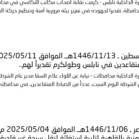
ة لمجلس وزراء الداخلية العرب بشأن الاعتداءات الإرهابية الحوثية 
رة الداخلية نابلس - كرمت نقابة أصحاب مكاتب التكاسي في محاف
حافظة، تقديرا لجهوده في تعزيز بيئة مرورية آمنة وتنظيم حركة الس
تقاعدين في نابلس وطولكرم تقديراً لهم..
رة الداخلية محافظات – نيابة عن اللواء علام السقا مدير عام الشرط
 الشرطة اليوم السبت، عدداً من الضباط المتقاعدين، في محافظت
مصر ـ
منية بالقاهرة لتلبية إستغاثة لنقل سيدة غير قاد