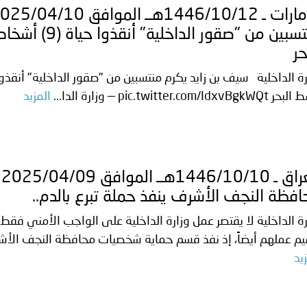
منتسبين من "صقو
حر
pic.twitter.com/IdxvBg — وزارة الدا...
المزيد
ا
فظة النجف الأشرف ينفذ حملة تبرع بالدم..
رة الداخلية لا يقتصر عمل وزارة الداخلية على الواجب الأمني فق
م عملهم أيضاً، إذ نفذ قسم حماية شخصيات محافظة النجف الأشر
يد