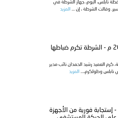
على الأعيان المدنية في مدينة نـجران
ظة نابلس، اليوم، جهاز الشرطة في
ير. وقالت الشرطة ، إن ...
المزيد
فلسطين ـ 1446/11/13هــ الموافق 2025/05/11 م - الشرطة تكرم ضباطها
ة، كرم العميد رشيد الحمدان نائب مدير
ي نابلس وطولكرم،...
المزيد
 1446/11/06هــ الموافق 2025/05/04 م - ‏إستجابة فورية من الأجهزة
رة على الحركة للمستشفى..