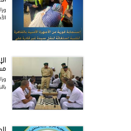
وزا
الأ
مسا
وزا
بال