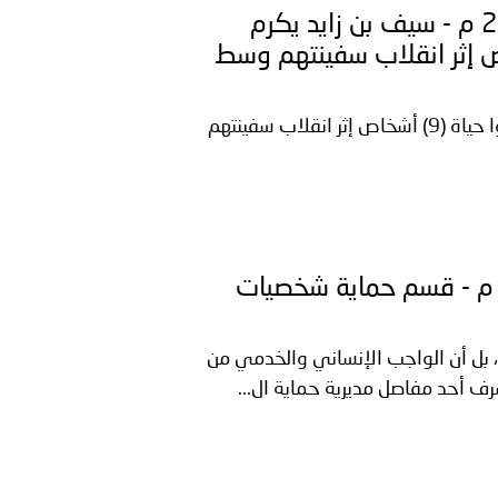
الإمارات ـ 1446/10/12هــ الموافق 2025/04/10 م - سيف بن زايد يكرم
ر الداخلية" أنقذوا حياة (9) أشخاص إثر انقلاب سفينتهم وسط
وزارة الداخلية سيف بن زايد يكرم منتسبين من "صقور الداخلية" أنقذوا حياة (9) أشخاص إثر انقلاب سفينتهم
لعراق ـ 1446/10/10هــ الموافق 2025/04/09 م - قسم حماية شخصيات
ط، بل أن الواجب الإنساني والخدمي من
ف أحد مفاصل مديرية حماية ال...