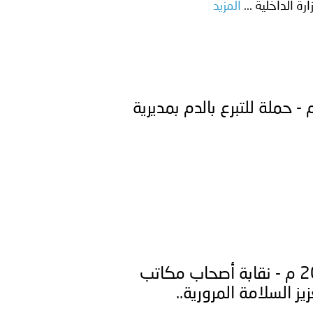
ة الداخلية ...
المزيد
معي..
بوظبي تحذر من زيادة عدد الركاب في المركبات حفاظًا على سلامة
ـر ـ 1446/12/04هــ الموافق 2025/05/31 م - حملة للتبرع بالدم بمديرية
 أبوظبي تطلع وفد الشرطة الإيطالية على منظومتي التأهيل الشرطي
بوظبي تنظم حملة للتبرع بالدم في منطقة الظفرة تعزيزا للمسؤولية
ور المرسومين الأميريين معالي النائب الأول لرئيس مجلس الوزراء
فلسطين ـ 1446/12/01هــ الموافق 2025/05/28 م - نقابة أصحاب مكاتب
أمن العام..
 السلامة المرورية..