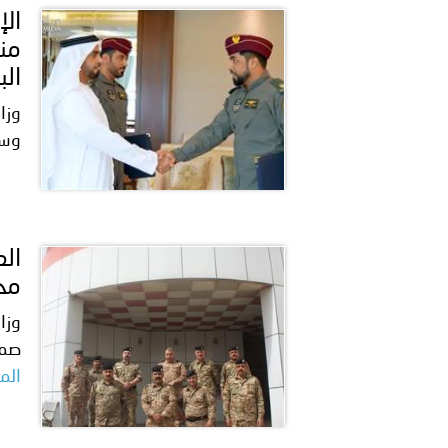
الب
وسط البحر kWQt
محا
وزا
صمي
المز