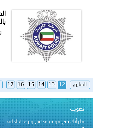
بال
— وزارة
السابق
12
13
14
15
16
17
تصويت
ما رأيك في موقع مجلس وزراء الداخلية