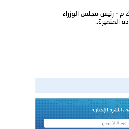
الكويت ـ 1446/09/10هــ الموافق 2025/03/10 م - رئيس مجلس الوزراء
ده المتميزة..
ي النشرة الإخبارية