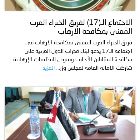
توعوية
إنجازات
الخدمات
صور
الإلكترونية
الاجتماع الـ(17) لفريق الخبراء العرب
المعني بمكافحة الارهاب
مجلة
وفيديو
فريق الخبراء العرب المعني بمكافحة الارهاب في
أصداء
إعلانات
اجتماعه الـ17 يدعو لبناء قدرات الدول العربية على
مكافحة المقاتلين الأجانب وتمويل التنظيمات الإرهابية
من
الأمانة
شاركت الامانة العامة لمجلس وزر...
المزيد
نحن
اتصل
بنا