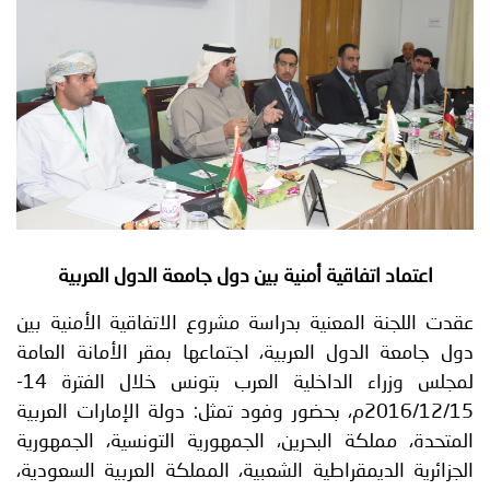
توعوية
إنجازات
الخدمات
صور
الإلكترونية
مجلة
وفيديو
أصداء
إعلانات
من
الأمانة
نحن
اتصل
اعتماد اتفاقية أمنية بين دول جامعة الدول
العربية
بنا
عقدت اللجنة المعنية بدراسة مشروع الاتفاقية الأمنية بين
دول جامعة الدول العربية، اجتماعها بمقر الأمانة العامة
لمجلس وزراء الداخلية العرب بتونس خلال الفترة 14-
2016/12/15م، بحضور وفود تمثل: دولة الإمارات العربية
المتحدة، مملكة البحرين، الجمهورية التونسية، الجمهورية
الجزائرية الديمقراطية الشعبية، المملكة العربية السعودية،