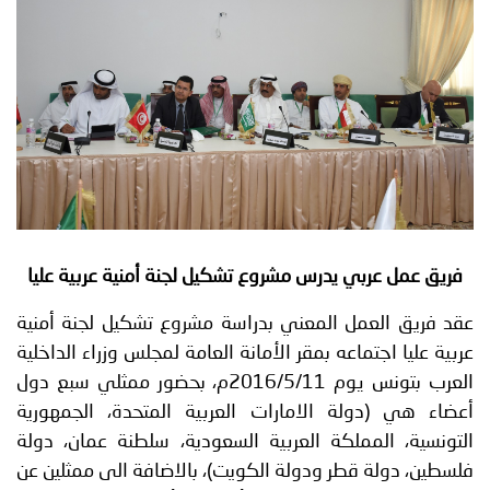
توعوية
إنجازات
الخدمات
صور
الإلكترونية
مجلة
وفيديو
أصداء
إعلانات
من
الأمانة
نحن
اتصل
فريق عمل عربي يدرس مشروع تشكيل لجنة أمنية عربية عليا
بنا
عقد فريق العمل المعني بدراسة مشروع تشكيل لجنة أمنية
عربية عليا اجتماعه بمقر الأمانة العامة لمجلس وزراء الداخلية
العرب بتونس يوم 2016/5/11م، بحضور ممثلي سبع دول
أعضاء هي (دولة الامارات العربية المتحدة، الجمهورية
التونسية، المملكة العربية السعودية، سلطنة عمان، دولة
فلسطين، دولة قطر ودولة الكويت)، بالاضافة الى ممثلين عن