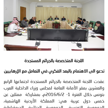
توعوية
إنجازات
الخدمات
صور
الإلكترونية
مجلة
وفيديو
أصداء
إعلانات
من
الأمانة
نحن
اتصل
اللجنة المتخصصة بالجرائم المستجدة
بنا
تدعو الى الاهتمام بالبعد الفكري في التعامل مع الإرهابيين
عقدت اللجنة المتخصصة بالجرائم المستجدة اجتماعها الرابع
والعشرين بمقر الأمانة العامة لمجلس وزراء الداخلية العرب
بتونس خلال الفترة 1- 2016/6/2م،
بمشاركة ممثلين عن
خمس دول عربية هي: المملكة الأردنية الهاشمية،
الجمهورية التونسية، الجمهورية الجزائرية الديمقراطية