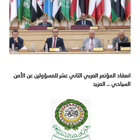
توعوية
إنجازات
الخدمات
صور
الإلكترونية
مجلة
وفيديو
أصداء
إعلانات
من
الأمانة
نحن
اتصل
انعقاد المؤتمر العربي الثاني عشر للمسؤولين عن الأمن
السياحي
… المزيد
بنا