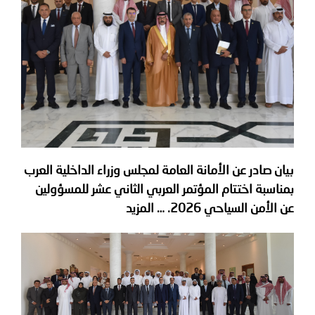
توعوية
إنجازات
الخدمات
صور
الإلكترونية
مجلة
وفيديو
أصداء
إعلانات
من
الأمانة
نحن
اتصل
بيان صادر عن الأمانة العامة لمجلس وزراء الداخلية العرب
بمناسبة اختتام المؤتمر العربي الثاني عشر للمسؤولين
بنا
عن الأمن السياحي 2026.
… المزيد