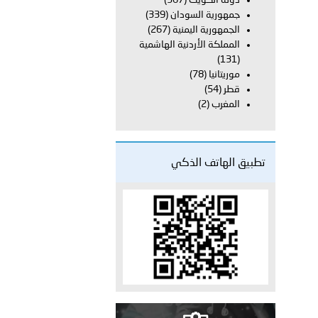
دولة الكويت
(367)
على الأعيان المدنية في مدينة نـجران
جمهورية السودان
(339)
الجمهورية اليمنية
(267)
المملكة الأردنية الهاشمية
(131)
موريتانيا
(78)
قطر
(54)
المغرب
(2)
تطبيق الهاتف الذكي