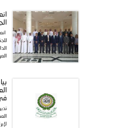
انع
الج
للجن
الدا
العر
بيا
الع
في 
تدين
العد
لإير