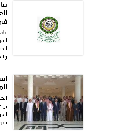
بيا
الع
في 
تابع
المر
الدي
والم
انع
الم
بن ع
العر
بموا