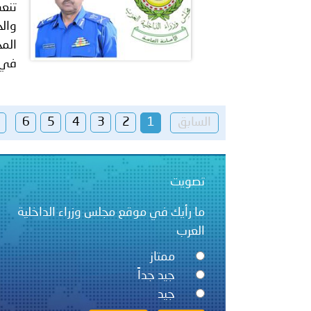
تنعي
والح
المح
في 
السابق
1
2
3
4
5
6
تصويت
ما رأيك في موقع مجلس وزراء الداخلية
العرب
ممتاز
جيد جداً
جيد