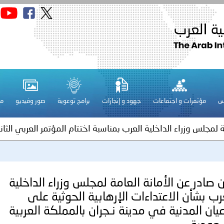
الكويت ـ 1448/02/22هـ ــ الموافق 2026/08/05 م - بمناسبة صد
 وزارياً بتعيين اللواء حمد أحمد المنيفي وكيل وزارة مساعد لشؤون ال
ة لمجلس وزراء الداخلية العرب بشأن الاعتداءات الإرهابية الحوثية 
س
مؤتمرات و اجتماعات
جهود و إنجازات
برامج توعوية
صور وفيديو
مج
ة لمجلس وزراء الداخلية العرب بمناسبة اختتام المؤتمر العربي الثاني
عداد مشروع قانون عربي استرشادي لحماية الآثار والتراث الوطني
اني عشر للمسؤولين عن الأمن السياحي
ن صادر عن الأمانة العامة لمجلس وزراء الداخلية
رب بشأن الاعتداءات الإرهابية الحوثية على
عيان المدنية في مدينة نـجران بالمملكة العربية
فلسطين ـ 1448/02/22هـ ــ الموافق 2026/08/05 م - الشرطة ا