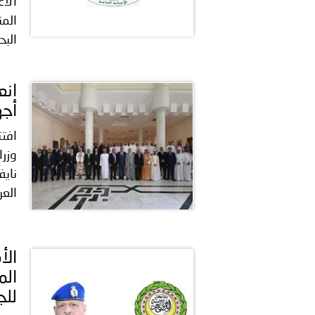
الأع
الم
البح
انع
أجه
افتت
نايف
العر
الأ
الم
للج