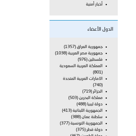
أخبار أمنية
معي..
بوظبي تحذر من زيادة عدد الركاب في المركبات حفاظًا على سلامة
الدول الأعضاء
جمهورية العراق
(1357)
جمهورية مصر العربية
(1038)
 أبوظبي تطلع وفد الشرطة الإيطالية على منظومتي التأهيل الشرطي
فلسطين
(976)
المملكة العربية السعودية
(801)
الامارات العربية المتحدة
بوظبي تنظم حملة للتبرع بالدم في منطقة الظفرة تعزيزا للمسؤولية
(740)
الجزائر
(719)
مملكة البحرين
(503)
دولة ليبيا
(488)
ور المرسومين الأميريين معالي النائب الأول لرئيس مجلس الوزراء
الجمهورية اللبنانية
(413)
سلطنة عمان
(388)
أمن العام..
الجمهورية التونسية
(377)
دولة قطر
(375)