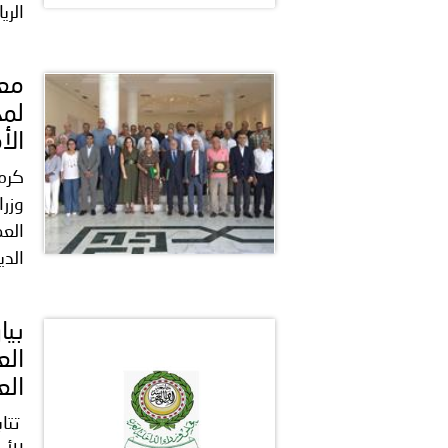
الري
معا
لمج
الأ
كرم 
العم
الدي
بيا
الع
الع
تتاب