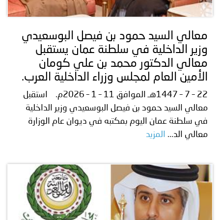
توعوية
إنجازات
الخدمات
صور
الإلكترونية
معالي السيد حمود بن فيصل البوسعيدي
وزير الداخلية في سلطنة عمان يستقبل
مجلة
وفيديو
معالي الدكتور محمد بن علي كومان
أصداء
إعلانات
الأمين العام لمجلس وزراء الداخلية العرب.
22 – 7 – 1447هـ الموافق 11 – 1 – 2026م. استقبل
من
الأمانة
معالي السيد حمود بن فيصل البوسعيدي وزير الداخلية
نحن
اتصل
في سلطنة عمان اليوم بمكتبه في ديوان عام الوزارة
معالي الد...
المزيد
بنا