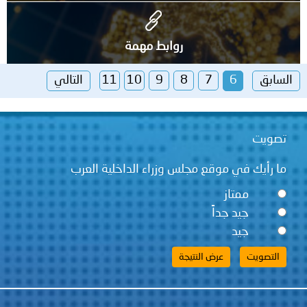
روابط مهمة
السابق
6
7
8
9
10
11
التالي
تصويت
ما رأيك في موقع مجلس وزراء الداخلية العرب
ممتاز
جيد جداً
جيد