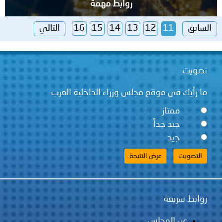
روابط مهمة
السابق
11
12
13
14
15
16
التالي
تصويت
ما رأيك في موقع مجلس وزراء الداخلية العرب
ممتاز
جيد جداً
جيد
روابط سريعة
عن المجلس