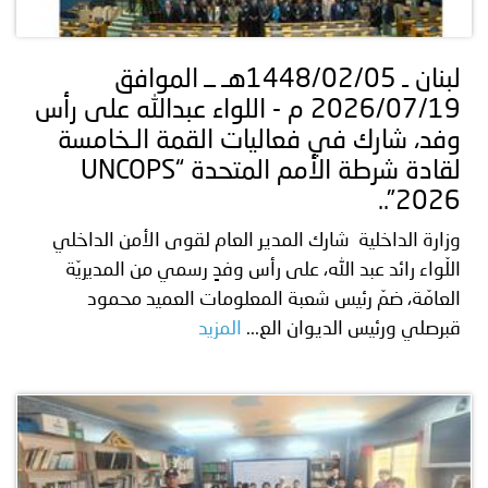
توعوية
إنجازات
الخدمات
صور
الإلكترونية
لبنان ـ 1448/02/05هـ ــ الموافق
2026/07/19 م - اللواء عبدالله على رأس
مجلة
وفيديو
وفد، شارك في فعاليات القمة الـخامسة
أصداء
إعلانات
لقادة شرطة الأمم المتحدة “UNCOPS
2026”..
من
الأمانة
وزارة الداخلية شارك المدير العام لقوى الأمن الداخلي
نحن
اتصل
اللّواء رائد عبد الله، على رأس وفدٍ رسمي من المديريّة
العامّة، ضمّ رئيس شعبة المعلومات العميد محمود
بنا
قبرصلي ورئيس الديوان الع...
المزيد