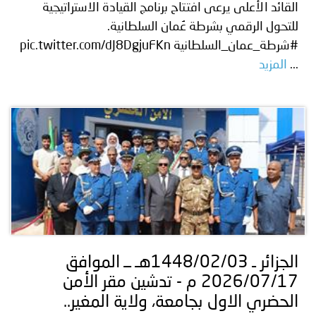
القائد الأعلى يرعى افتتاح برنامج القيادة الاستراتيجية
للتحول الرقمي بشرطة عُمان السلطانية.
#شرطة_عمان_السلطانية pic.twitter.com/dJ8DgjuFKn
...
المزيد
الجزائر ـ 1448/02/03هـ ــ الموافق
2026/07/17 م - تدشين مقر الأمن
الحضري الاول بجامعة، ولاية المغير..