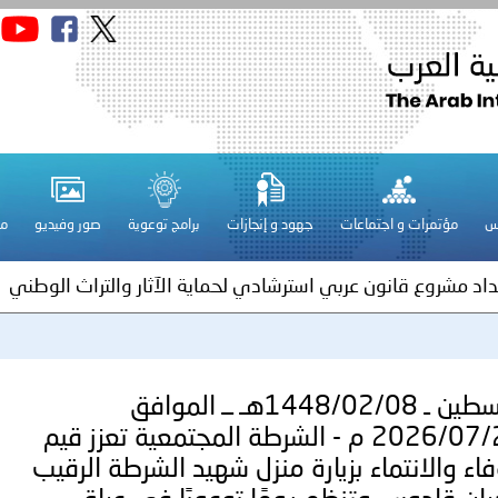
قـطـر ـ 1448/02/21هـ ــ الموافق 2026/08/04 م - مشاركة دولة 
 لدول الخليج العربية..
س
مؤتمرات و اجتماعات
جهود و إنجازات
برامج توعوية
صور وفيديو
مج
ة لمجلس وزراء الداخلية العرب بمناسبة اختتام المؤتمر العربي الثاني
عداد مشروع قانون عربي استرشادي لحماية الآثار والتراث الوطني
اني عشر للمسؤولين عن الأمن السياحي
فلسطين ـ 1448/02/08هـ ــ الموافق
2026/07/22 م - الشرطة المجتمعية تعزز قيم
فلسطين ـ 1448/02/22هـ ــ الموافق 2026/08/05 م - الشرطة ا
فاء والانتماء بزيارة منزل شهيد الشرطة الرقيب
ترك في المجالات الأكاديمية والتدريبية، والتوعية والإرشاد المجت