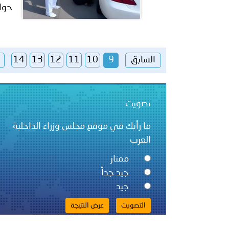
حواد
السابق
9
10
11
12
13
14
تصويت
ما رأيك في موقع مجلس وزراء الداخلية
العرب
ممتاز
جيد جداً
جيد