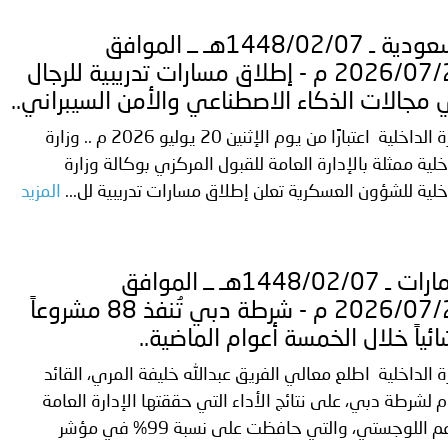
 لدول الخليج العربية..
السعودية ـ 1448/02/07هـ ــ الموافق
ة لمجلس وزراء الداخلية العرب بمناسبة اختتام المؤتمر العربي الثاني
2026/07/21 م - إطلاق مسارات تدريبية للرجال
مجالات الذكاء الاصطناعي والأمن السيبراني..
وزارة الداخلية اعتبارًا من يوم الإثنين 20 يوليو 2026 م .. وزارة
خلية ممثلة بالإدارة العامة للقبول المركزي بوكالة وزارة
خلية للشؤون العسكرية تعلن إطلاق مسارات تدريبية لل...
المزيد
الإمارات ـ 1448/02/07هـ ــ الموافق
2026/07/21 م - شرطة دبي تُنفذ 88 مشروعاً
ائياً خلال الخمسة أعوام الماضية..
ة الداخلية اطلع معالي الفريق عبدالله خليفة المري، القائد
م لشرطة دبي، على نتائج الأداء التي حققتها الإدارة العامة
للدعم اللوجستي، والتي حافظت على نسبة 99% في مؤشر