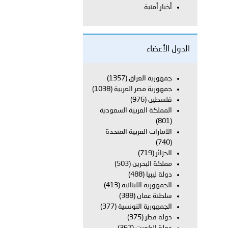
أخبار أمنية
بوظبي تحذر من زيادة عدد الركاب في المركبات حفاظًا على سلامة
الدول الأعضاء
 أبوظبي تطلع وفد الشرطة الإيطالية على منظومتي التأهيل الشرطي
جمهورية العراق
(1357)
جمهورية مصر العربية
(1038)
فلسطين
(976)
المملكة العربية السعودية
بوظبي تنظم حملة للتبرع بالدم في منطقة الظفرة تعزيزا للمسؤولية
(801)
الامارات العربية المتحدة
(740)
الجزائر
(719)
ور المرسومين الأميريين معالي النائب الأول لرئيس مجلس الوزراء
مملكة البحرين
(503)
دولة ليبيا
(488)
أمن العام..
الجمهورية اللبنانية
(413)
سلطنة عمان
(388)
الجمهورية التونسية
(377)
قطر في أعمال الاجتماع الثالث عشر للجنة رؤساء الاتحادات الرياضية
دولة قطر
(375)