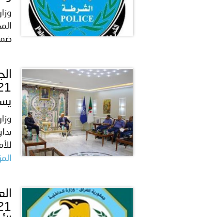
وزار
الم
ضمن 
يست
وزار
للأم
المز