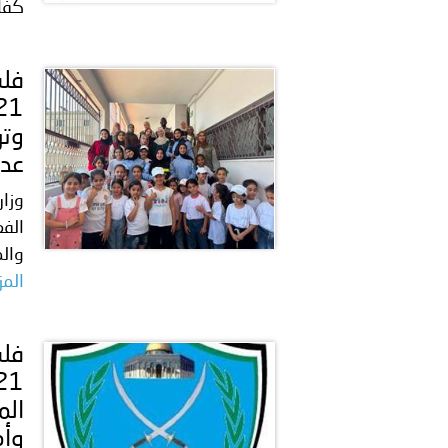
كفاء
وتر
عدة
وزار
الفع
والم
المز
الم
وأم