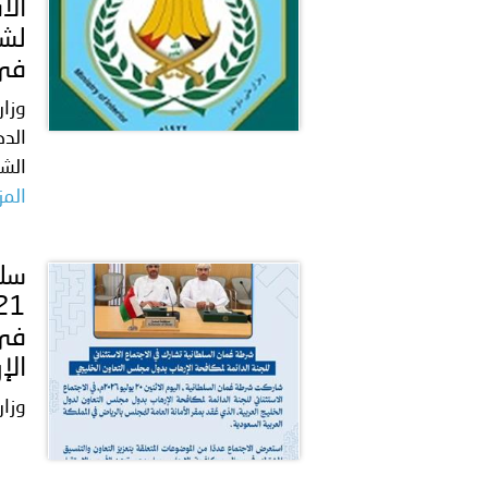
الأ
لشؤ
في 
وزار
الدك
الش
المز
في 
الإ
وزار