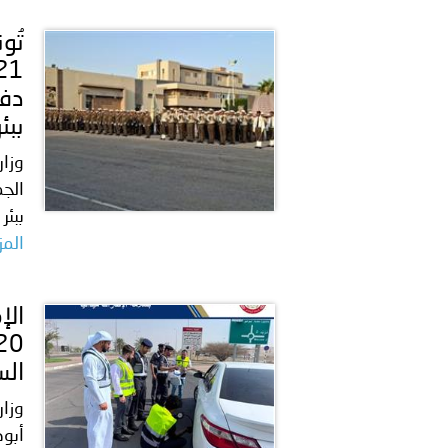
دفع
ببئ
وزار
ببئر
المز
الس
وزار
أبوظ