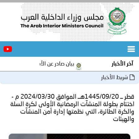
الرئيسية
عن
الأخبار
المجلس
آخر الأخبار
بيان صادر عن الأمانة العامة لمجلس وزراء
المكاتب
شريط الأخبار
دورات
المتخصصة
قطر ــ 1445/09/20هــ الموافق 2024/03/30 م -
المجلس
مؤتمرات
اختتام بطولة المنشآت الرمضانية الأولى لكرة السلة
والكرة الطائرة، التي نظمتها إدارة أمن المنشآت
و
جهود
والهيئات
و
برامج
اجتماعات