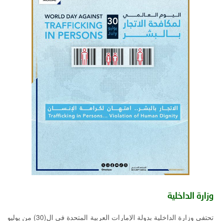
توعوية
إنجازات
الخدمات
صور
الإلكترونية
مجلة
وفيديو
أصداء
إعلانات
من
الأمانة
نحن
اتصل
بنا
وزارة الداخلية
تحتفي وزارة الداخلية بدولة الإمارات العربية المتحدة في ال(30) من يوليو