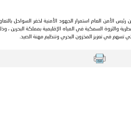
ة لمجلس وزراء الداخلية العرب بشأن الاعتداءات الإرهابية الحوثية 
ئيس الأمن العام استمرار الجهود الأمنية لخفر السواحل بالتعا
رية والثروة السمكية في المياه الإقليمية بمملكة البحرين ، وذ
تي تسهم في تعزيز المخزون البحري وتنظيم مهنة الصيد.