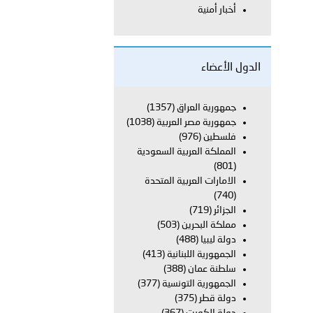
أخبار أمنية
معي..
بوظبي تحذر من زيادة عدد الركاب في المركبات حفاظًا على سلامة
الدول الأعضاء
جمهورية العراق
(1357)
جمهورية مصر العربية
(1038)
 أبوظبي تطلع وفد الشرطة الإيطالية على منظومتي التأهيل الشرطي
فلسطين
(976)
المملكة العربية السعودية
(801)
الامارات العربية المتحدة
بوظبي تنظم حملة للتبرع بالدم في منطقة الظفرة تعزيزا للمسؤولية
(740)
الجزائر
(719)
مملكة البحرين
(503)
دولة ليبيا
(488)
ور المرسومين الأميريين معالي النائب الأول لرئيس مجلس الوزراء
الجمهورية اللبنانية
(413)
سلطنة عمان
(388)
أمن العام..
الجمهورية التونسية
(377)
دولة قطر
(375)