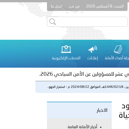
السبت، 8 أغسطس 2026
من نحن
اتصل بنا
ور المرسومين الأميريين معالي النائب الأول لرئيس مجلس الوزراء
أمن العام..
على الأعيان المدنية في مدينة نـجران
لة أصداء الأمانة
إعلانات
الخدمات الإلكترونية
 عشر للمسؤولين عن الأمن السياحي 2026.
2024/08/22 م - استمرار الجهو...
 الجهود
الاخبار
ياة
لفلسطينية والكلية الدولية الجامعية للعلوم والصحة توقعان اتفاقية
أخبار الأمانة العامة