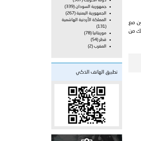
دولة الكويت
(367)
على الأعيان المدنية في مدينة نـجران
جمهورية السودان
(339)
الجمهورية اليمنية
(267)
المملكة الأردنية الهاشمية
ون مع
(131)
لك من
موريتانيا
(78)
قطر
(54)
المغرب
(2)
تطبيق الهاتف الذكي