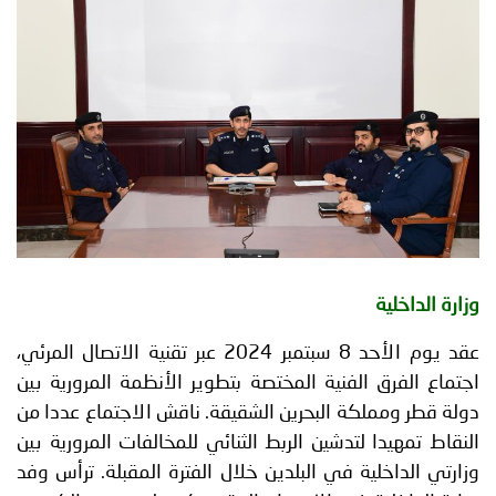
توعوية
إنجازات
الخدمات
صور
الإلكترونية
مجلة
وفيديو
أصداء
إعلانات
من
الأمانة
نحن
اتصل
وزارة الداخلية
بنا
عقد يوم الأحد 8 سبتمبر 2024 عبر تقنية الاتصال المرئي،
اجتماع الفرق الفنية المختصة بتطوير الأنظمة المرورية بين
دولة قطر ومملكة البحرين الشقيقة. ناقش الاجتماع عددا من
النقاط تمهيدا لتدشين الربط الثنائي للمخالفات المرورية بين
وزارتي الداخلية في البلدين خلال الفترة المقبلة. ترأس وفد