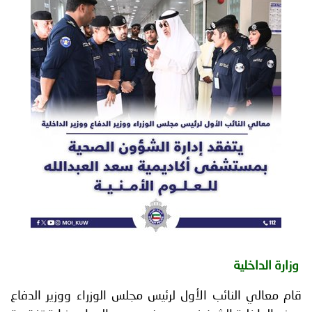
توعوية
إنجازات
الخدمات
صور
الإلكترونية
مجلة
وفيديو
أصداء
إعلانات
من
الأمانة
نحن
اتصل
بنا
وزارة الداخلية
قام معالي النائب الأول لرئيس مجلس الوزراء ووزير الدفاع