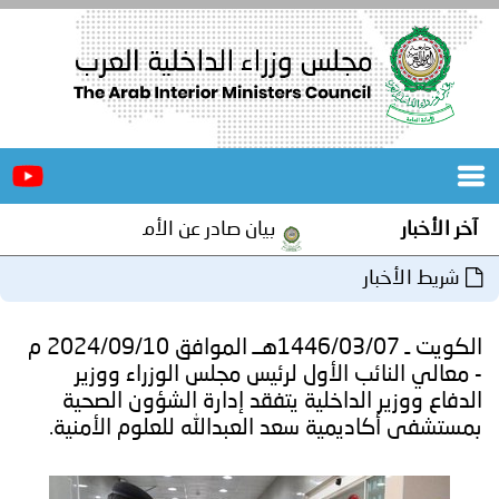
الرئيسية
عن
الأخبار
المجلس
آخر الأخبار
بيان صادر عن الأمانة العامة لمجلس وزراء 
المكاتب
شريط الأخبار
دورات
المتخصصة
الكويت ـ 1446/03/07هــ الموافق 2024/09/10 م
المجلس
مؤتمرات
- معالي النائب الأول لرئيس مجلس الوزراء ووزير
الدفاع ووزير الداخلية يتفقد إدارة الشؤون الصحية
و
جهود
بمستشفى أكاديمية سعد العبدالله للعلوم الأمنية.
و
برامج
اجتماعات