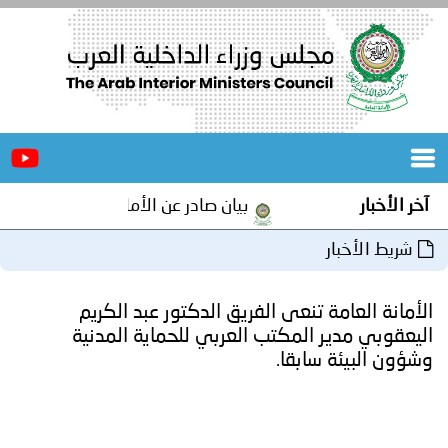
الرئيسية
عن
الأخبار
المجلس
آخر الأخبار
بيان صادر عن الأمانة العامة لمجلس وزراء
المكاتب
شريط الأخبار
دورات
المتخصصة
الأمانة العامة تنعى الفريق الدكتور عبد الكريم
المجلس
مؤتمرات
اليعقوبي مدير المكتب العربي للحماية المدنية
وشؤون البيئة سابقا.
و
جهود
و
برامج
اجتماعات