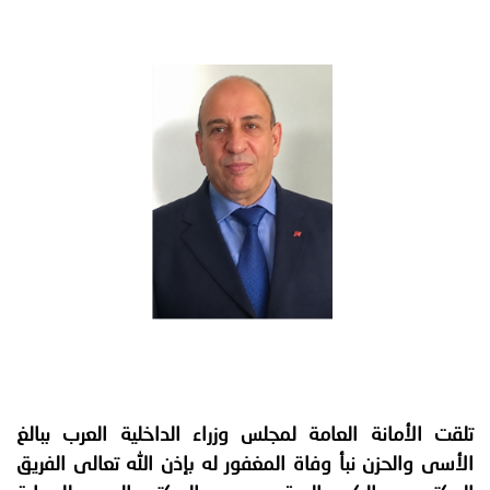
توعوية
إنجازات
الخدمات
صور
الإلكترونية
مجلة
وفيديو
أصداء
إعلانات
من
الأمانة
نحن
اتصل
بنا
تلقت الأمانة العامة لمجلس وزراء الداخلية العرب ببالغ
الأسى والحزن نبأ وفاة المغفور له بإذن الله تعالى الفريق