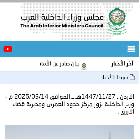
الرئيسية
عن
الأخبار
المجلس
آخر الأخبار
بيان صادر عن الأمانة العامة لمجلس وزراء ا
المكاتب
شريط الأخبار
دورات
المتخصصة
الأردن ـ 1447/11/27هـ ــ الموافق 2026/05/14 م -
المجلس
مؤتمرات
وزير الداخلية يزور مركز حدود العمري ومديرية قضاء
الأزرق .
و
جهود
و
برامج
اجتماعات