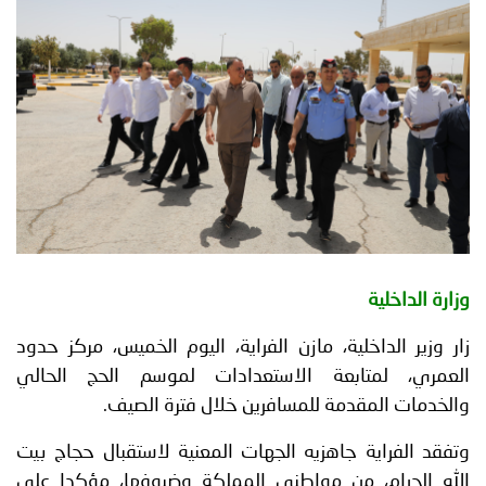
توعوية
إنجازات
الخدمات
صور
الإلكترونية
مجلة
وفيديو
أصداء
إعلانات
من
الأمانة
نحن
اتصل
وزارة الداخلية
بنا
زار وزير الداخلية، مازن الفراية، اليوم الخميس، مركز حدود
العمري، لمتابعة الاستعدادات لموسم الحج الحالي
والخدمات المقدمة للمسافرين خلال فترة الصيف.
وتفقد الفراية جاهزيه الجهات المعنية لاستقبال حجاج بيت
الله الحرام، من مواطني المملكة وضيوفها، مؤكدا على