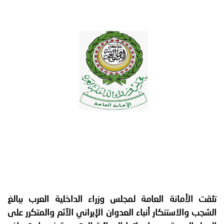
توعوية
إنجازات
الخدمات
صور
الإلكترونية
مجلة
وفيديو
أصداء
إعلانات
من
الأمانة
نحن
اتصل
بنا
تلقت الأمانة العامة لمجلس وزراء الداخلية العرب ببالغ
الشجب والاستنكار أنباء العدوان الإيراني الآثم والمتكرر على