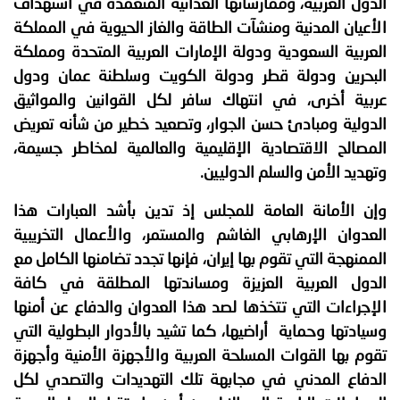
الدول العربية، وممارساتها العدائية المتعمدة في استهداف
الأعيان المدنية ومنشآت الطاقة والغاز الحيوية في المملكة
العربية السعودية ودولة الإمارات العربية المتحدة ومملكة
البحرين ودولة قطر ودولة الكويت وسلطنة عمان ودول
عربية أخرى، في انتهاك سافر لكل القوانين والمواثيق
الدولية ومبادئ حسن الجوار، وتصعيد خطير من شأنه تعريض
المصالح الاقتصادية الإقليمية والعالمية لمخاطر جسيمة،
وتهديد
الأمن والسلم الدوليين.
وإن
الأمانة العامة للمجلس
إ
ذ تدين بأشد العبارات هذا
العدوان الإرهابي الغاشم والمستمر، والأعمال التخريبية
الممنهجة التي تقوم بها إيران، فإنها تجدد تضامنها الكامل مع
الدول العربية العزيزة ومساندتها المطلقة في كافة
الإجراءات التي تتخذها لصد هذا العدوان والدفاع عن أمنها
وسيادتها وحماية أراضيها، كما تشيد بالأدوار البطولية التي
تقوم بها القوات المسلحة العربية والأجهزة الأمنية وأجهزة
الدفاع المدني في مجابهة تلك التهديدات والتصدي لكل