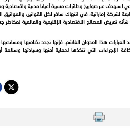
ة لمجلس وزراء الداخلية العرب بشأن الاعتداءات الإرهابية الحوثية 
لذي استهدف عبر صواريخ وطائرات مسيرة أعيانا مدنية واقتصادية و
عة لشركة إماراتية، في انتهاك سافر لكل القوانين والمواثيق ال
أنه تعريض المصالح الاقتصادية الإقليمية والعالمية لمخاطر ج
د العبارات هذا العدوان الغاشم، فإنها تجدد تضامنها ومساندتها 
كافة الإجراءات التي تتخذها لحماية أمنها وسيادتها وسلامة أر