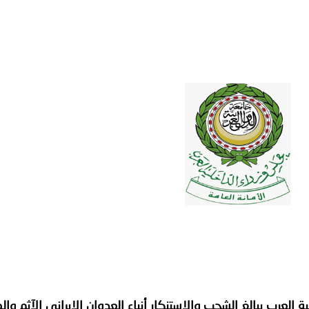
ترك في المجالات الأكاديمية والتدريبية، والتوعية والإرشاد المجت
الإمارات ـ 1448/02/22هـ ــ الموافق 2026/08/05 م - شرطة أ
الإمارات ـ 1448/02/22هـ ــ الموافق 2026/08/05 م - شرطة
الإمارات ـ 1448/02/22هـ ــ الموافق 2026/08/05 م - شرطة أ
الكويت ـ 1448/02/22هـ ــ الموافق 2026/08/05 م - بمناسبة صد
 وزارياً بتعيين اللواء حمد أحمد المنيفي وكيل وزارة مساعد لشؤون ال
ة العرب ببالغ الشجب والاستنكار أنباء العدوان الإيراني الآثم وال