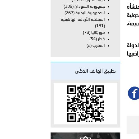
دولة الكويت
(367)
على الأعيان المدنية في مدينة نـجران
منشأة
جمهورية السودان
(339)
الجمهورية اليمنية
(267)
دولية
المملكة الأردنية الهاشمية
سيمة،
(131)
موريتانيا
(78)
قطر
(54)
لدولة
المغرب
(2)
اضيها
تطبيق الهاتف الذكي