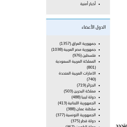
أخبار أمنية
معي..
بوظبي تحذر من زيادة عدد الركاب في المركبات حفاظًا على سلامة
الدول الأعضاء
جمهورية العراق
(1357)
جمهورية مصر العربية
(1038)
 أبوظبي تطلع وفد الشرطة الإيطالية على منظومتي التأهيل الشرطي
فلسطين
(976)
المملكة العربية السعودية
(801)
الامارات العربية المتحدة
بوظبي تنظم حملة للتبرع بالدم في منطقة الظفرة تعزيزا للمسؤولية
(740)
الجزائر
(719)
مملكة البحرين
(503)
دولة ليبيا
(488)
ور المرسومين الأميريين معالي النائب الأول لرئيس مجلس الوزراء
الجمهورية اللبنانية
(413)
سلطنة عمان
(388)
أمن العام..
الجمهورية التونسية
(377)
دولة قطر
(375)
متجدد