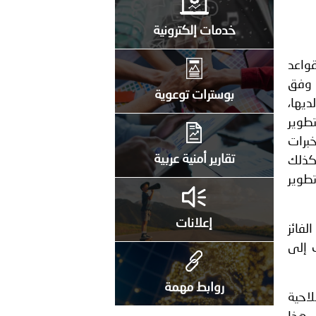
خدمات إلكترونية
قواعد
ة وفق
بوسترات توعوية
ديها،
تطوير
خبرات
تقارير أمنية عربية
 كذلك
تطوير
إعلانات
لفائز
بي، وطلب إلى
روابط مهمة
احية