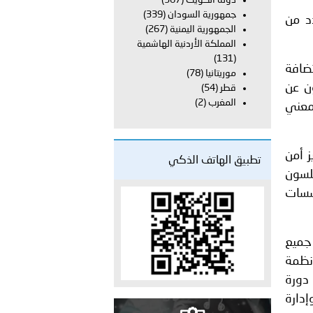
دولة الكويت
(367)
على الأعيان المدنية في مدينة نـجران
جمهورية السودان
(339)
د من
الجمهورية اليمنية
(267)
المملكة الأردنية الهاشمية
(131)
تضافة
موريتانيا
(78)
وشارك فيه ممثلون عن
قطر
(54)
المغرب
(2)
لمعني
ز أمن
تطبيق الهاتف الذكي
يلسون
ؤسسات
 جميع
نظمة
 دورة
إدارة