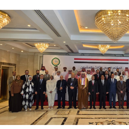
ترك في المجالات الأكاديمية والتدريبية، والتوعية والإرشاد المجت
الإمارات ـ 1448/02/22هـ ــ الموافق 2026/08/05 م - شرطة أ
الإمارات ـ 1448/02/22هـ ــ الموافق 2026/08/05 م - شرطة
الإمارات ـ 1448/02/22هـ ــ الموافق 2026/08/05 م - شرطة أ
الكويت ـ 1448/02/22هـ ــ الموافق 2026/08/05 م - بمناسبة صد
 وزارياً بتعيين اللواء حمد أحمد المنيفي وكيل وزارة مساعد لشؤون ال