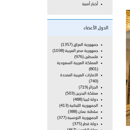
أخبار أمنية
معي..
بوظبي تحذر من زيادة عدد الركاب في المركبات حفاظًا على سلامة
الدول الأعضاء
جمهورية العراق
(1357)
جمهورية مصر العربية
(1038)
 أبوظبي تطلع وفد الشرطة الإيطالية على منظومتي التأهيل الشرطي
فلسطين
(976)
المملكة العربية السعودية
(801)
الامارات العربية المتحدة
بوظبي تنظم حملة للتبرع بالدم في منطقة الظفرة تعزيزا للمسؤولية
(740)
الجزائر
(719)
مملكة البحرين
(503)
دولة ليبيا
(488)
ور المرسومين الأميريين معالي النائب الأول لرئيس مجلس الوزراء
الجمهورية اللبنانية
(413)
سلطنة عمان
(388)
أمن العام..
الجمهورية التونسية
(377)
دولة قطر
(375)