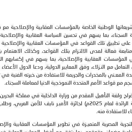
ريعاتها الوطنية الخاصة بالمؤسسات العقابية والإصلاحية مع 
ملة السجناء، بما يسهم في تحسين السياسة العقابية والإصلاحي
ل على تطبيق تلك القواعد في المؤسسات العقابية والإصلاحية ل
بعة فعالة لمدى الالتـزام بتلك القواعد، وكذلك الاهتمام ب
ين في المؤسسات العقابية والإصلاحية، بما يسهم في إكسابهم ال
لتعامل مع النـزلاء، وفق المعايير الدولية، ودعا الدول الأعضاء
دة المعـني بالمخدرات والجريمة للاستفادة من خبرته الفنية في 
سجم مع قواعد الأمم المتحدة النموذجية الدنيا لمعاملة السجناء.
إفراج ولغة التأهيل المقدم من وزارة الداخلية في مملكة البحرين ا
بالمركز الثاني في فرع (البـرامج الأمنية الرائدة لعام 2025م) لجائزة الأميـر نايف للأمن العر
ء للاستفادة منه.
جربة المصرية المتميـزة في تطوير المؤسسات العقابية والإصل