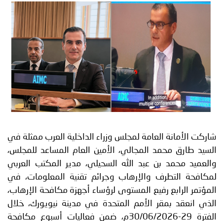
توعوية
إنجازات
الخدمات
صور
الإلكترونية
مجلة
وفيديو
أصداء
إعلانات
من
الأمانة
نحن
اتصل
شاركت الأمانة العامة لمجلس وزراء الداخلية العرب ممثلة في
بنا
السيد طارق محمد المجالي، الأمين العام المساعد للمجلس،
والعميد محمد بن عبد الله السحيلي، مدير المكتب العربي
لمكافحة التطرف والإرهاب وجرائم تقنية المعلومات، في
المؤتمر الرابع رفيع المستوى لرؤساء أجهزة مكافحة الإرهاب،
الذي انعقد بمقر الأمم المتحدة في مدينة نيويورك، خلال
الفترة 29-30/06/2026م، ضمن فعاليات أسبوع مكافحة