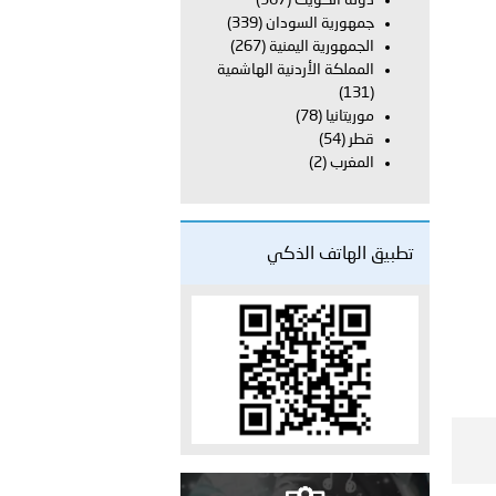
دولة الكويت
(367)
طلق مخيمًا صيفيًا في أريحا وتنفذ محاضرة توعوية للأطفال في رام
جمهورية السودان
(339)
الجمهورية اليمنية
(267)
المملكة الأردنية الهاشمية
(131)
موريتانيا
(78)
قطر
(54)
المغرب
(2)
تطبيق الهاتف الذكي