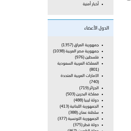
أخبار أمنية
 أبوظبي تطلع وفد الشرطة الإيطالية على منظومتي التأهيل الشرطي
الدول الأعضاء
بوظبي تنظم حملة للتبرع بالدم في منطقة الظفرة تعزيزا للمسؤولية
جمهورية العراق
(1357)
جمهورية مصر العربية
(1038)
فلسطين
(976)
المملكة العربية السعودية
ور المرسومين الأميريين معالي النائب الأول لرئيس مجلس الوزراء
(801)
الامارات العربية المتحدة
أمن العام..
(740)
الجزائر
(719)
قطر في أعمال الاجتماع الثالث عشر للجنة رؤساء الاتحادات الرياضية
مملكة البحرين
(503)
دولة ليبيا
(488)
الجمهورية اللبنانية
(413)
سلطنة عمان
(388)
الجمهورية التونسية
(377)
دولة قطر
(375)