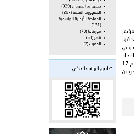
دولة الكويت
(367)
على الأعيان المدنية في مدينة نـجران
جمهورية السودان
(339)
الجمهورية اليمنية
(267)
المملكة الأردنية الهاشمية
(131)
مؤتمر
موريتانيا
(78)
قطر
(54)
بحضور
المغرب
(2)
لدولي
اتحاد
الاوروبي. وتناول الاجتماع مناقشة الترتيبات لعقد منتدى المتوسط الذي ستحتضنه العاصمة طرابلس يوم 17
تطبيق الهاتف الذكي
دوبين