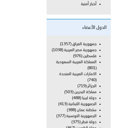
أخبار أمنية
معي..
بوظبي تحذر من زيادة عدد الركاب في المركبات حفاظًا على سلامة
الدول الأعضاء
جمهورية العراق
(1357)
جمهورية مصر العربية
(1038)
 أبوظبي تطلع وفد الشرطة الإيطالية على منظومتي التأهيل الشرطي
فلسطين
(976)
المملكة العربية السعودية
(801)
الامارات العربية المتحدة
بوظبي تنظم حملة للتبرع بالدم في منطقة الظفرة تعزيزا للمسؤولية
(740)
الجزائر
(719)
مملكة البحرين
(503)
دولة ليبيا
(488)
ور المرسومين الأميريين معالي النائب الأول لرئيس مجلس الوزراء
الجمهورية اللبنانية
(413)
سلطنة عمان
(388)
أمن العام..
الجمهورية التونسية
(377)
دولة قطر
(375)