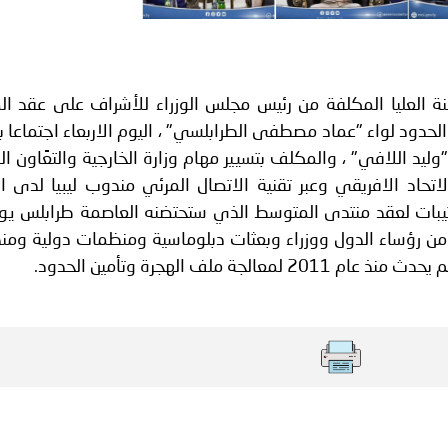
ة لمجلس وزراء الداخلية العرب بشأن الاعتداءات الإرهابية الحوثية 
نة العليا المكلفة من رئيس مجلس الوزراء للأشراف على عقد ال
لحدود لواء "عماد مصطفى الطرابلسي" ، اليوم الاربعاء اجتماعا 
وليد اللافي" ، والمكلف بتسيير مهام وزارة الخارجية والتعًاون ا
لاتحاد الافريقي وعبر تقنية الاتصال المرئي مندوب ليبيا لدى ال
من رؤساء الدول ووزراء وبعثات دبلوماسية ومنظمات دولية ومن
 ملف الهجرة وتأمين الحدود.