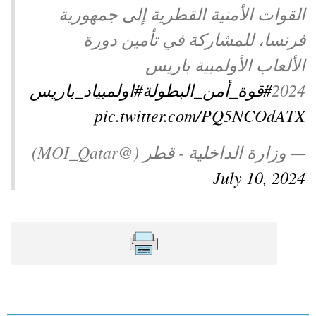
القوات الأمنیة القطرية إلى جمھورية
فرنسا، للمشاركة في تأمین دورة
الألعاب الأولمبیة باريس
2024
#قوة_أمن_البطولة
#اولمبياد_باريس
pic.twitter.com/PQ5NCOdATX
— وزارة الداخلية - قطر (@MOI_Qatar)
July 10, 2024