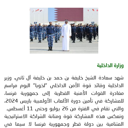
توعوية
إنجازات
الخدمات
صور
الإلكترونية
مجلة
وفيديو
أصداء
إعلانات
من
الأمانة
وزارة الداخلية
نحن
اتصل
شهد سعادة الشيخ خليفة بن حمد بن خليفة آل ثاني، وزير
بنا
الداخلية وقائد قوة الأمن الداخلي "لخويا" اليوم مراسم
مغادرة القوات الأمنية القطرية إلى جمهورية فرنسا،
للمشاركة في تأمين دورة الألعاب الأولمبية باريس 2024،
والتي تقام في الفترة من 26 يوليو وحتى 11 أغسطس.
وتعكس هذه المشاركة قوة ومتانة الشراكة الاستراتيجية
المتنامية بين دولة قطر وجمهورية فرنسا لا سيما في