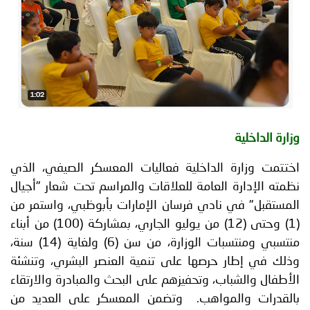
توعوية
إنجازات
الخدمات
صور
الإلكترونية
مجلة
وفيديو
أصداء
إعلانات
من
الأمانة
وزارة الداخلية
نحن
اتصل
اختتمت وزارة الداخلية فعاليات المعسكر الصيفي، الذي
نظمته الإدارة العامة للعلاقات والمراسم تحت شعار "أجيال
بنا
المستقبل" في نادي فرسان الإمارات بأبوظبي، واستمر من
(1) وحتى (12) من يوليو الجاري، بمشاركة (100) من أبناء
منتسبي ومنتسبات الوزارة، من سن (6) ولغاية (14) سنة،
وذلك في إطار حرصها على تنمية العنصر البشري، وتنشئة
الأطفال والشباب، وتحفيزهم على البحث والمبادرة والارتقاء
بالقدرات والمواهب. وتضمن المعسكر على العديد من