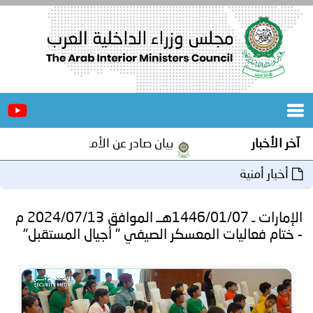
الرئيسية
عن
الأخبار
المجلس
آخر الأخبار
بيان صادر عن الأمانة العامة لمجلس وزراء ا
المكاتب
أخبار أمنية
دورات
المتخصصة
الإمارات ـ 1446/01/07هــ الموافق 2024/07/13 م
المجلس
مؤتمرات
- ختام فعاليات المعسكر الصيفي " أجيال المستقبل"
و
جهود
و
برامج
اجتماعات