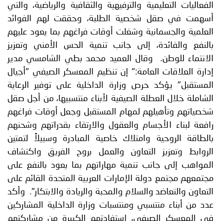
الفعاليات التعليمية والترفيهية والثقافية والرياضية، والتي
أسهمت في صقل شخصية الطلبة، وحققت لهم الفوائد
العلمية والجسمانية وشغلت أوقات فراغهم بما يعود عليهم
بالنفع والفائدة، إلى جانب تنمية الحس الأمني وتعزيز
الانتماء للوطن. وقال العميد محمد بطي الشامسي مدير
إدارة العلاقات العامة:" إن تنظيم المعسكر الصيفي "أجيال
المستقبل" يؤكد حرص وزارة الداخلية على توفير الرعاية
الشاملة خلال العطلة الصيفية لأبناء منتسبيها، من أجل صقل
شخصياتهم وتأهيلهم لمهام المستقبل وجعل أوقات فراغهم
رافعة لبناء الأجسام والعقول والارتقاء بقدراتهم وشحنهم
بالطاقة الروحية وامتلاك خاصية المبادرة وسبيلاً لتمتين
الروابط وتعزيز التعاون والعمل بروح الفريق واكتشاف
المواهب إلى جانب تنمية مهاراتهم بما يعود بالنفع على
مجتمعهم مجتمع دولة الإمارات العربية المتحدة القائم على
التعاون والتعاضد والسلام والمحبة والريادة والابتكار". وأكد
عدد من أبناء منتسبي ومنتسبات وزارة الداخلية المشاركين
في المعسكر الصيفي، استفادتهم الكبيرة من مشاركتهم