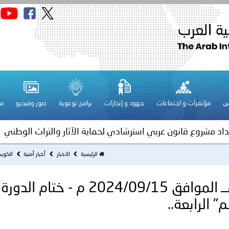
سلطنة عُمان ـ 1448/02/21هـ ــ الموافق 2026/08/04 م - 
س
مؤتمرات و اجتماعات
جهود و إنجازات
برامج توعوية
صور وفيديو
مج
ة لمجلس وزراء الداخلية العرب بمناسبة اختتام المؤتمر العربي الثاني
عداد مشروع قانون عربي استرشادي لحماية الآثار والتراث الوطني
اني عشر للمسؤولين عن الأمن السياحي
الرئيسية
الاخبار
أخبار أمنية
الكويت ـ 1446/03/12هــ الموافق 2024/09/15 
الكويت ـ 1446/03/12هــ الموافق 2024/09/15 م - ختام الدورة
فلسطين ـ 1448/02/22هـ ــ الموافق 2026/08/05 م - الشرطة ا
ترك في المجالات الأكاديمية والتدريبية، والتوعية والإرشاد المجت