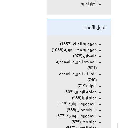
أخبار أمنية
بوظبي تحذر من زيادة عدد الركاب في المركبات حفاظًا على سلامة
الدول الأعضاء
 أبوظبي تطلع وفد الشرطة الإيطالية على منظومتي التأهيل الشرطي
جمهورية العراق
(1357)
جمهورية مصر العربية
(1038)
فلسطين
(976)
المملكة العربية السعودية
بوظبي تنظم حملة للتبرع بالدم في منطقة الظفرة تعزيزا للمسؤولية
(801)
الامارات العربية المتحدة
(740)
الجزائر
(719)
ور المرسومين الأميريين معالي النائب الأول لرئيس مجلس الوزراء
مملكة البحرين
(503)
دولة ليبيا
(488)
أمن العام..
الجمهورية اللبنانية
(413)
سلطنة عمان
(388)
الجمهورية التونسية
(377)
دفعة جديدة من حماة الحق وحراس المبادئ تلتحق بشرطة عُمان
دولة قطر
(375)