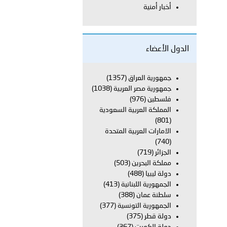
أخبار أمنية
لفلسطينية والكلية الدولية الجامعية للعلوم والصحة توقعان اتفاقية
الدول الأعضاء
معي..
جمهورية العراق
(1357)
جمهورية مصر العربية
(1038)
بوظبي تحذر من زيادة عدد الركاب في المركبات حفاظًا على سلامة
فلسطين
(976)
المملكة العربية السعودية
(801)
الامارات العربية المتحدة
 أبوظبي تطلع وفد الشرطة الإيطالية على منظومتي التأهيل الشرطي
(740)
الجزائر
(719)
مملكة البحرين
(503)
دولة ليبيا
(488)
بوظبي تنظم حملة للتبرع بالدم في منطقة الظفرة تعزيزا للمسؤولية
الجمهورية اللبنانية
(413)
سلطنة عمان
(388)
الجمهورية التونسية
(377)
دولة قطر
(375)