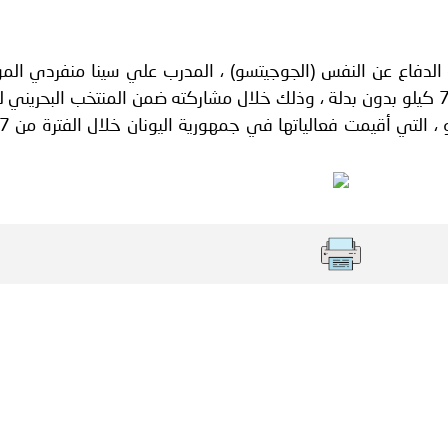
ة لمجلس وزراء الداخلية العرب بشأن الاستهداف الإيراني لسفينة إما
 الدفاع عن النفس (الجوجيتسو) ، المدرب علي سينا منفردي ا
بوزارة الداخلية المركز الأول تحت وزن 77 كيلو بدون بدلة ، وذلك خلال مشاركته ضمن المنتخب البحرين