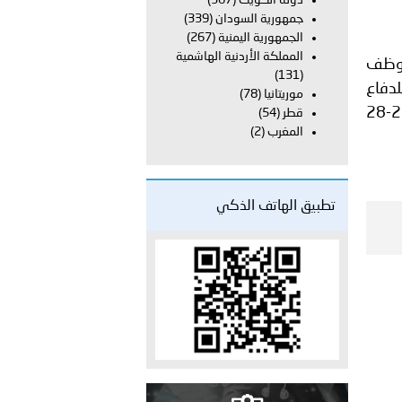
دولة الكويت
(367)
راتية
جمهورية السودان
(339)
الجمهورية اليمنية
(267)
المملكة الأردنية الهاشمية
لموظف
(131)
ي للدفاع
موريتانيا
(78)
عن النفس في بطولة العالم للجوجيتسو ، التي أقيمت فعالياتها في جمهورية اليونان خلال الفترة من 27-28
قطر
(54)
المغرب
(2)
تطبيق الهاتف الذكي