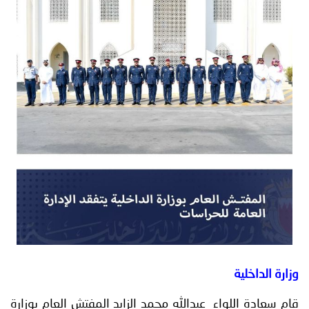
توعوية
إنجازات
الخدمات
صور
الإلكترونية
مجلة
وفيديو
أصداء
إعلانات
من
الأمانة
نحن
اتصل
بنا
وزارة الداخلية
قام سعادة اللواء عبدالله محمد الزايد المفتش العام بوزارة