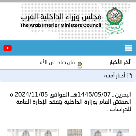
الرئيسية
عن
الأخبار
المجلس
آخر الأخبار
بيان صادر عن الأمانة العامة لمجلس وزراء
المكاتب
أخبار أمنية
دورات
المتخصصة
البحرين ـ 1446/05/07هــ الموافق 2024/11/05 م -
المجلس
مؤتمرات
المفتش العام بوزارة الداخلية يتفقد الإدارة العامة
للحراسات..
و
جهود
و
برامج
اجتماعات