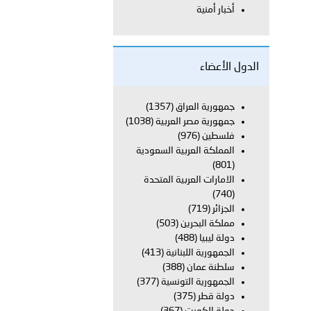
أخبار أمنية
بوظبي تحذر من زيادة عدد الركاب في المركبات حفاظًا على سلامة
الدول الأعضاء
 أبوظبي تطلع وفد الشرطة الإيطالية على منظومتي التأهيل الشرطي
جمهورية العراق
(1357)
جمهورية مصر العربية
(1038)
فلسطين
(976)
المملكة العربية السعودية
بوظبي تنظم حملة للتبرع بالدم في منطقة الظفرة تعزيزا للمسؤولية
(801)
الامارات العربية المتحدة
(740)
الجزائر
(719)
ور المرسومين الأميريين معالي النائب الأول لرئيس مجلس الوزراء
مملكة البحرين
(503)
دولة ليبيا
(488)
أمن العام..
الجمهورية اللبنانية
(413)
سلطنة عمان
(388)
الجمهورية التونسية
(377)
قطر في أعمال الاجتماع الثالث عشر للجنة رؤساء الاتحادات الرياضية
دولة قطر
(375)