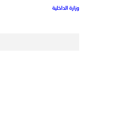
الشرطية بدول مجلس التعاون
وزارة الداخلية
بيان صادر عن الأمانة العام