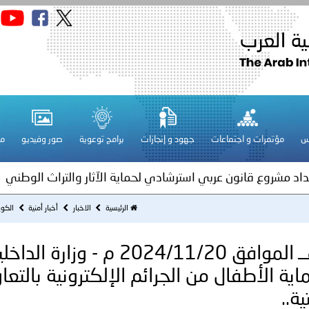
قـطـر ـ 1448/02/21هـ ــ الموافق 2026/08/04 م - مشاركة دولة 
 لدول الخليج العربية..
س
مؤتمرات و اجتماعات
جهود و إنجازات
برامج توعوية
صور وفيديو
مج
ة لمجلس وزراء الداخلية العرب بمناسبة اختتام المؤتمر العربي الثاني
عداد مشروع قانون عربي استرشادي لحماية الآثار والتراث الوطني
اني عشر للمسؤولين عن الأمن السياحي
الرئيسية
الاخبار
أخبار أمنية
الكويت ـ 1446/05/18هــ الموافق /20
الكويت ـ 1446/05/18هــ الموافق 2024/11/20 م - وزارة الد
فلسطين ـ 1448/02/22هـ ــ الموافق 2026/08/05 م - الشرطة ا
ة الأطفال من الجرائم الإلكترونية بالتعا
ة..
ترك في المجالات الأكاديمية والتدريبية، والتوعية والإرشاد المجت