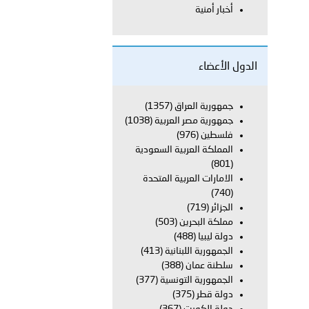
أخبار أمنية
معي..
بوظبي تحذر من زيادة عدد الركاب في المركبات حفاظًا على سلامة
الدول الأعضاء
جمهورية العراق
(1357)
جمهورية مصر العربية
(1038)
 أبوظبي تطلع وفد الشرطة الإيطالية على منظومتي التأهيل الشرطي
فلسطين
(976)
المملكة العربية السعودية
(801)
الامارات العربية المتحدة
بوظبي تنظم حملة للتبرع بالدم في منطقة الظفرة تعزيزا للمسؤولية
(740)
الجزائر
(719)
مملكة البحرين
(503)
دولة ليبيا
(488)
ور المرسومين الأميريين معالي النائب الأول لرئيس مجلس الوزراء
الجمهورية اللبنانية
(413)
سلطنة عمان
(388)
أمن العام..
الجمهورية التونسية
(377)
دولة قطر
(375)