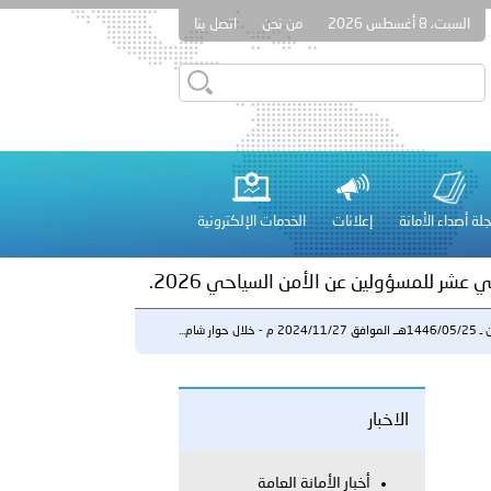
السبت، 8 أغسطس 2026
من نحن
اتصل بنا
ور المرسومين الأميريين معالي النائب الأول لرئيس مجلس الوزراء
أمن العام..
على الأعيان المدنية في مدينة نـجران
لة أصداء الأمانة
إعلانات
الخدمات الإلكترونية
 عشر للمسؤولين عن الأمن السياحي 2026.
م - خلال حوار شام...
الاخبار
لفلسطينية والكلية الدولية الجامعية للعلوم والصحة توقعان اتفاقية
أخبار الأمانة العامة