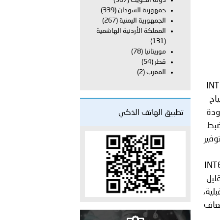
دولة الكويت
(367)
على الأعيان المدنية في مدينة نـجران
جمهورية السودان
(339)
الجمهورية اليمنية
(267)
المملكة الأردنية الهاشمية
(131)
موريتانيا
(78)
قطر
(54)
المغرب
(2)
تطبيق الهاتف الذكي