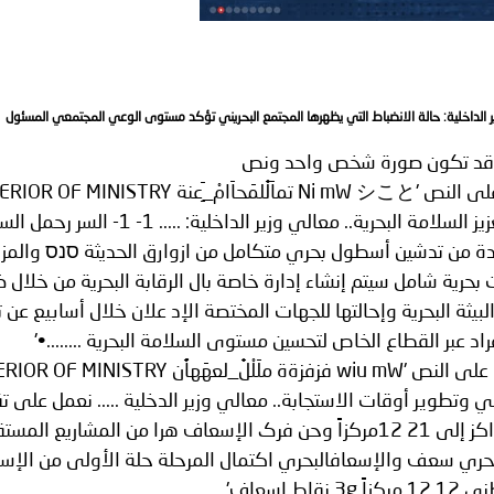
ة لمجلس وزراء الداخلية العرب بشأن الاعتداءات الإرهابية الحوثية 
ر الداخلية: حالة الانضباط التي يظهرها المجتمع البحريني تؤكد مستوى الوعي المجتمعي المسئول