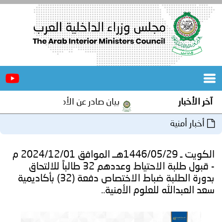
الرئيسية
عن
الأخبار
المجلس
آخر الأخبار
بيان صادر عن الأمانة العامة لمجلس وزراء
المكاتب
أخبار أمنية
دورات
المتخصصة
الكويت ـ 1446/05/29هــ الموافق 2024/12/01 م
المجلس
مؤتمرات
- قبول طلبة الاحتياط وعددهم 32 طالباً للالتحاق
بدورة الطلبة ضباط الاختصاص دفعة (32) بأكاديمية
و
جهود
سعد العبدالله للعلوم الأمنية..
و
برامج
اجتماعات