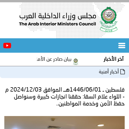
الرئيسية
عن
الأخبار
المجلس
آخر الأخبار
بيان صادر عن الأمانة العامة لمجلس وزراء ا
المكاتب
أخبار أمنية
دورات
المتخصصة
فلسطين ـ 1446/06/01هــ الموافق 2024/12/03 م
المجلس
مؤتمرات
- اللواء علام السقا: حققنا انجازات كبيرة وسنواصل
حفظ الأمن وخدمة المواطنين..
و
جهود
و
برامج
اجتماعات