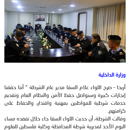
توعوية
إنجازات
الخدمات
صور
الإلكترونية
مجلة
وفيديو
أصداء
إعلانات
من
الأمانة
نحن
اتصل
وزارة الداخلية
بنا
أريحا – صرح اللواء علام السقا مدير عام الشرطة " أننا حققنا
إنجازات كبيرة وسنواصل حفظ الأمن والنظام العام وتقديم
خدمات شرطية للمواطنين بمهنية واقتدار، والحفاظ على
كرامتهم.
وقالت الشرطة، أن حديث اللواء السقا جاء خلال تفقده مساء
اليوم الأحد لمديرية شرطة المحافظة وكلية فلسطين للعلوم