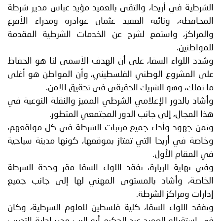
الشرطية في أريحا، والتقى بالعميد مؤيد عباس مدير شرطة
المحافظة، ونائبه العقيد عثمان غوادره ومدراء الأفرع
والمراكز، واستمع لشرح عن الخدمات الشرطية المقدمة
للمواطنين.
وشدد اللواء السقا، على أن الهدف الأسمى لنا هو الحفاظ
على المشروع الوطني الفلسطيني، وأن المواطن هو أغلى
ما نملك، وهو الشريك الحقيقي في تحقيق الامن.
وأشاد بالدور الإعلامي الشرطي المميز والنقلة النوعية في
هذا المجال، إلى جانب الدور المجتمعي المتطور.
وثمن جهود وأداء جميع مرتبات الشرطة في كل مواقعهم،
وخاصة في أريحا التي تمتاز بموقعها، كونها مدينة سياحية
في المقام الأول.
وفي نهاية الزيارة، تفقد اللواء السقا مقر وحدة الشرطة
الخاصة، وأشاد بالمستوى المهني لها إلى جانب جميع
إدارات ومراكز الشرطة.
وتفقد اللواء السقا، كلية فلسطين للعلوم الشرطية، وكان
في استقباله العميد عبد الحكيم أبو الرب مدير إدارة التدريب