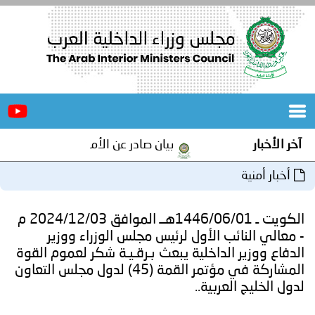
الرئيسية
عن
الأخبار
المجلس
آخر الأخبار
بيان صادر عن الأمانة العامة لمجلس وزراء
المكاتب
أخبار أمنية
دورات
المتخصصة
الكويت ـ 1446/06/01هــ الموافق 2024/12/03 م
المجلس
مؤتمرات
- معالي النائب الأول لرئيس مجلس الوزراء ووزير
الدفاع ووزير الداخلية يبعث بـرقـيـة شكر لعموم القوة
و
جهود
المشاركة في مؤتمر القمة (45) لدول مجلس التعاون
لدول الخليج العربية..
و
برامج
اجتماعات