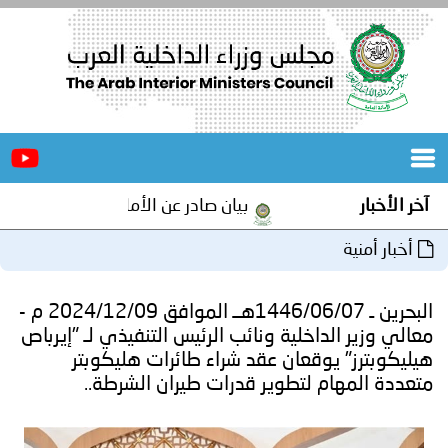
الرئيسية
عن
الأخبار
المجلس
آخر الأخبار
بيان صادر عن الأمانة العامة لمجلس وزراء 
المكاتب
أخبار أمنية
دورات
المتخصصة
البحرين ـ 1446/06/07هــ الموافق 2024/12/09 م -
المجلس
مؤتمرات
معالي وزير الداخلية ونائب الرئيس التنفيذي لـ "إيرباص
هيليكوبترز" يوقعان عقد شراء طائرات هليكوبتر
و
جهود
متعددة المهام لتطوير قدرات طيران الشرطة..
و
برامج
اجتماعات