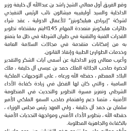
وقع الفريق أول معالي الشيخ راشد بن عبداالله آل خليفة وزير
الداخلية والسيد أوليفييه ميشالون نائب الرئيس التنفيذي
لشركة "إيرباص هيليكوبترز" للأعمال الدولية ، عقد شراء
طائرات هليكوبتر متعددة المهام H145يتم بمقتضاه تطوير
القدرات الفنية والتقنية في طيران الشرطة في ظل ما يتمتع
به من إمكانات متقدمة في مجالات السلامة العامة
وخدمات الطوارئ الطبية وإنفاذ القانون.
وأعرب معالي وزير الداخلية عن أسمى آيات الشكر والتقدير
لحضرة صاحب الجلالة الملك حمد بن عيسى آل خليفة ، ملك
البلاد المعظم ، حفظه الله ورعاه ، على التوجيهات الملكية
السامية ، والتي كان لها الفضل في زيادة كفاءة الأداء
الشرطي وتعزيز مسيرة التطوير والتحديث في المنظومة
الأمنية ، مثمنا دعم واهتمام صاحب السمو الملكي الأمير
سلمان بن حمد آل خليفة ، ولي العهد رئيس مجلس الوزراء ،
حفظه الله ، بتطوير الأداء الأمني ومواجهة التحديات الأمنية
بالكفاءة والجاهزية المطلوبة.