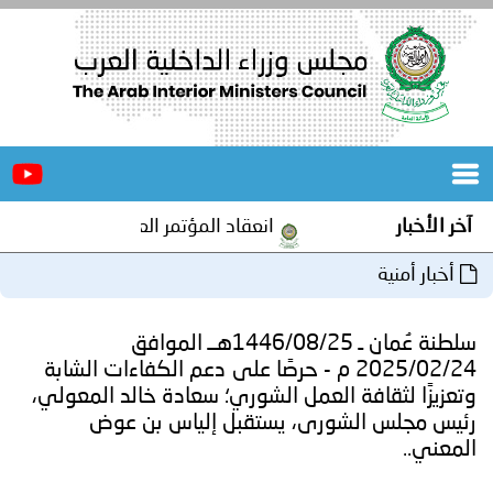
الرئيسية
عن
الأخبار
المجلس
آخر الأخبار
انعقاد المؤتمر العربي الثاني عشر للمسؤ
المكاتب
أخبار أمنية
دورات
المتخصصة
سلطنة عُمان ـ 1446/08/25هــ الموافق
المجلس
مؤتمرات
2025/02/24 م - حرصًا على دعم الكفاءات الشابة
وتعزيزًا لثقافة العمل الشوري؛ سعادة خالد المعولي،
و
جهود
رئيس مجلس الشورى، يستقبل إلياس بن عوض
المعني..
و
برامج
اجتماعات