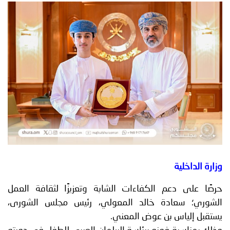
توعوية
إنجازات
الخدمات
صور
الإلكترونية
مجلة
وفيديو
أصداء
إعلانات
من
الأمانة
نحن
اتصل
بنا
وزارة الداخلية
حرصًا على دعم الكفاءات الشابة وتعزيزًا لثقافة العمل
الشوري؛ سعادة خالد المعولي، رئيس مجلس الشورى،
يستقبل إلياس بن عوض المعني.