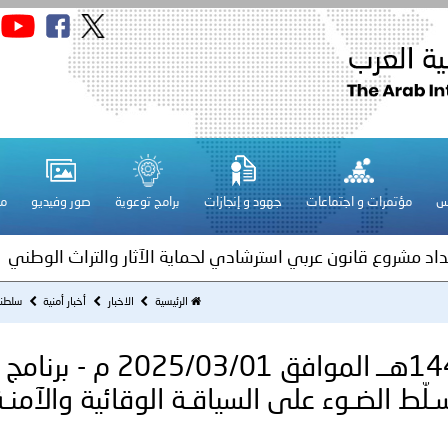
قـطـر ـ 1448/02/21هـ ــ الموافق 2026/08/04 م - مشاركة دولة 
 لدول الخليج العربية..
س
مؤتمرات و اجتماعات
جهود و إنجازات
برامج توعوية
صور وفيديو
مج
ة لمجلس وزراء الداخلية العرب بمناسبة اختتام المؤتمر العربي الثاني
عداد مشروع قانون عربي استرشادي لحماية الآثار والتراث الوطني
اني عشر للمسؤولين عن الأمن السياحي
الرئيسية
الاخبار
أخبار أمنية
سلطنة عُمان ـ 1446/09/01ه
سلطنة عُمان ـ 1446/09/01هــ الموافق 2025/03/01 م - برنامج
فلسطين ـ 1448/02/22هـ ــ الموافق 2026/08/05 م - الشرطة ا
ـلّط الضـوء على السياقـة الوقائية والآمنـ
ترك في المجالات الأكاديمية والتدريبية، والتوعية والإرشاد المجت