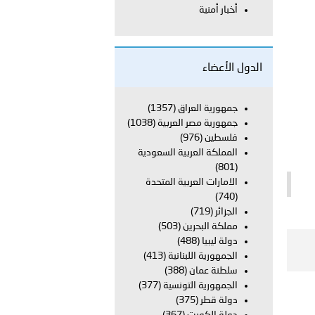
أخبار أمنية
بوظبي تحذر من زيادة عدد الركاب في المركبات حفاظًا على سلامة
الدول الأعضاء
 أبوظبي تطلع وفد الشرطة الإيطالية على منظومتي التأهيل الشرطي
جمهورية العراق
(1357)
جمهورية مصر العربية
(1038)
فلسطين
(976)
المملكة العربية السعودية
بوظبي تنظم حملة للتبرع بالدم في منطقة الظفرة تعزيزا للمسؤولية
(801)
الامارات العربية المتحدة
(740)
الجزائر
(719)
ور المرسومين الأميريين معالي النائب الأول لرئيس مجلس الوزراء
مملكة البحرين
(503)
دولة ليبيا
(488)
أمن العام..
الجمهورية اللبنانية
(413)
سلطنة عمان
(388)
الجمهورية التونسية
(377)
قطر في أعمال الاجتماع الثالث عشر للجنة رؤساء الاتحادات الرياضية
دولة قطر
(375)