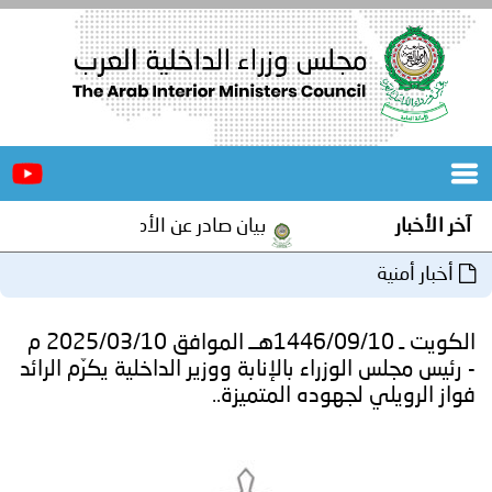
الرئيسية
عن
الأخبار
المجلس
آخر الأخبار
بيان صادر عن الأمانة العامة لمجلس وزرا
المكاتب
أخبار أمنية
دورات
المتخصصة
الكويت ـ 1446/09/10هــ الموافق 2025/03/10 م
المجلس
مؤتمرات
- رئيس مجلس الوزراء بالإنابة ووزير الداخلية يكرّم الرائد
فواز الرويلي لجهوده المتميزة..
و
جهود
و
برامج
اجتماعات