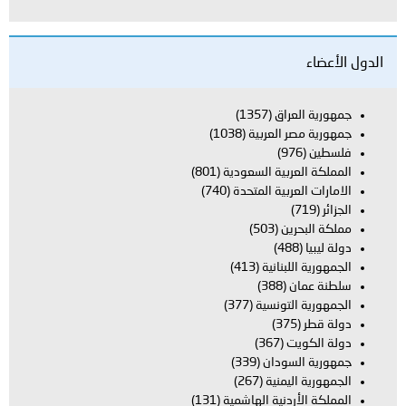
اق
(1357)
العربية
(1038)
بية السعودية
(801)
بية المتحدة
(740)
ن
(503)
بنانية
(413)
(388)
تونسية
(377)
(367)
ودان
(339)
يمنية
(267)
دنية الهاشمية
(131)