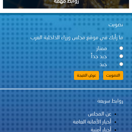
روابط مهمة
قع مجلس وزراء الداخلية العرب
ً
لس
مانة العامة
ية