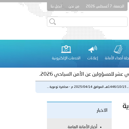
الجمعة، 7 أغسطس 2026
من نحن
اتصل بنا
ور المرسومين الأميريين معالي النائب الأول لرئيس مجلس الوزراء
أمن العام..
على الأعيان المدنية في مدينة نـجران
لة أصداء الأمانة
إعلانات
الخدمات الإلكترونية
 عشر للمسؤولين عن الأمن السياحي 2026.
اضرة توعوية ...
توعوية
الاخبار
لفلسطينية والكلية الدولية الجامعية للعلوم والصحة توقعان اتفاقية
أخبار الأمانة العامة