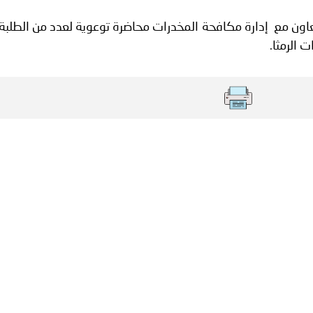
ة لمجلس وزراء الداخلية العرب بشأن الاعتداءات الإرهابية الحوثية 
تعاون مع إدارة مكافحة المخدرات محاضرة توعوية لعدد من الطلبة
الرمثا.