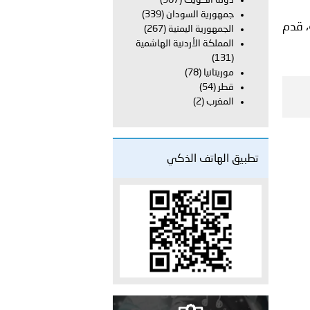
دولة الكويت
(367)
على الأعيان المدنية في مدينة نـجران
جمهورية السودان
(339)
، قدم
الجمهورية اليمنية
(267)
المملكة الأردنية الهاشمية
(131)
موريتانيا
(78)
قطر
(54)
المغرب
(2)
تطبيق الهاتف الذكي