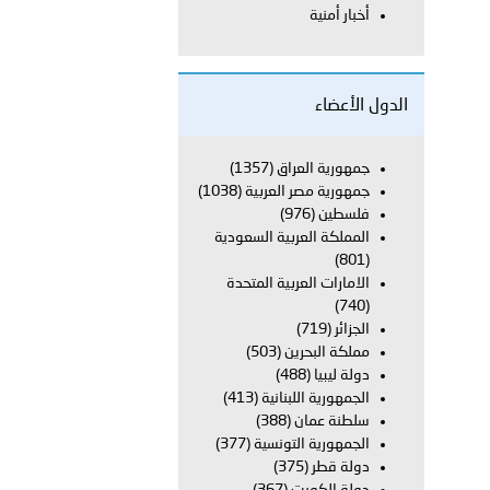
أخبار أمنية
معي..
بوظبي تحذر من زيادة عدد الركاب في المركبات حفاظًا على سلامة
الدول الأعضاء
جمهورية العراق
(1357)
جمهورية مصر العربية
(1038)
 أبوظبي تطلع وفد الشرطة الإيطالية على منظومتي التأهيل الشرطي
فلسطين
(976)
المملكة العربية السعودية
(801)
الامارات العربية المتحدة
بوظبي تنظم حملة للتبرع بالدم في منطقة الظفرة تعزيزا للمسؤولية
(740)
الجزائر
(719)
مملكة البحرين
(503)
دولة ليبيا
(488)
ور المرسومين الأميريين معالي النائب الأول لرئيس مجلس الوزراء
الجمهورية اللبنانية
(413)
سلطنة عمان
(388)
أمن العام..
الجمهورية التونسية
(377)
دولة قطر
(375)