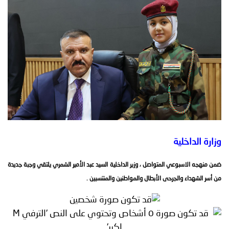
توعوية
إنجازات
الخدمات
صور
الإلكترونية
مجلة
وفيديو
أصداء
إعلانات
من
الأمانة
نحن
اتصل
وزارة الداخلية
بنا
ضمن منهجه الاسبوعي المتواصل ، وزير الداخلية السيد عبد الأمير الشمري يلتقي وجبة جديدة
من أسر الشهداء والجرحى الأبطال والمواطنين والمنتسبين .