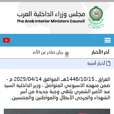
الرئيسية
عن
الأخبار
المجلس
آخر الأخبار
بيان صادر عن الأمانة العامة لمجلس وزراء 
المكاتب
أخبار أمنية
دورات
المتخصصة
العراق ـ 1446/10/15هــ الموافق 2025/04/14 م -
المجلس
مؤتمرات
ضمن منهجه الاسبوعي المتواصل ، وزير الداخلية السيد
عبد الأمير الشمري يلتقي وجبة جديدة من أسر
و
جهود
الشهداء والجرحى الأبطال والمواطنين والمنتسبين..
و
برامج
اجتماعات