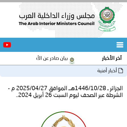
الرئيسية
عن
الأخبار
المجلس
آخر الأخبار
بيان صادر عن الأمانة العامة لمجلس وزر
المكاتب
أخبار أمنية
دورات
المتخصصة
الجزائر ـ 1446/10/28هــ الموافق 2025/04/27 م -
المجلس
مؤتمرات
الشرطة عبر الصحف ليوم السبت 26 أبريل 2024..
و
جهود
و
برامج
اجتماعات