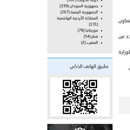
دولة الكويت
(367)
جمهورية السودان
(339)
الجمهورية اليمنية
(267)
دفعة جديدة من حماة الحق وحراس المبادئ تلتحق بشرطة عُمان
المملكة الأردنية الهاشمية
تعاون
(131)
موريتانيا
(78)
حد من
قطر
(54)
المغرب
(2)
عريف برقم الاستجابة السريعة (911) التابع لوزارة
تطبيق الهاتف الذكي