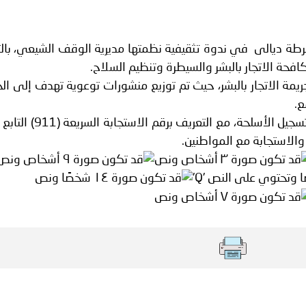
ير الشرعيين..
سلطنة عُمان ـ 1448/02/21هـ ــ الموافق 2026/08/04 م - 
رطة ديالى في ندوة تثقيفية نظمتها مديرية الوقف الشيعي، بال
ة الاتجار بالبشر والسيطرة وتنظيم السلاح.
ريمة الاتجار بالبشر، حيث تم توزيع منشورات توعوية تهدف إلى ال
اني عشر للمسؤولين عن الأمن السياحي
ع.
كما تم خلال الفعالية شرح آلية تنظيم وتسجيل الأسلحة، مع الت
والاستجابة مع المواطنين.