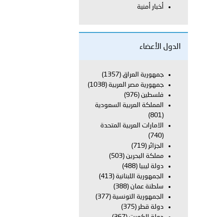
أخبار أمنية
 أبوظبي تطلع وفد الشرطة الإيطالية على منظومتي التأهيل الشرطي
الدول الأعضاء
بوظبي تنظم حملة للتبرع بالدم في منطقة الظفرة تعزيزا للمسؤولية
جمهورية العراق
(1357)
جمهورية مصر العربية
(1038)
فلسطين
(976)
المملكة العربية السعودية
ور المرسومين الأميريين معالي النائب الأول لرئيس مجلس الوزراء
(801)
الامارات العربية المتحدة
أمن العام..
(740)
الجزائر
(719)
قطر في أعمال الاجتماع الثالث عشر للجنة رؤساء الاتحادات الرياضية
مملكة البحرين
(503)
دولة ليبيا
(488)
الجمهورية اللبنانية
(413)
سلطنة عمان
(388)
الجمهورية التونسية
(377)
 تبحث مع سفراء وممثلي دول ومنظمات دولية تنفيذ المرحلة الثانية
دولة قطر
(375)