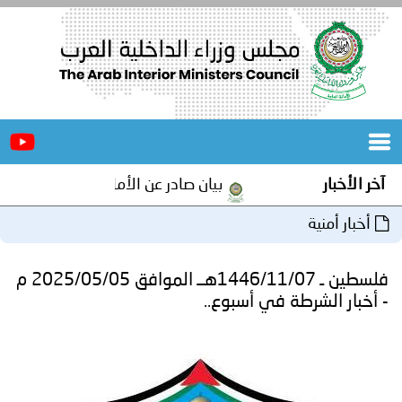
الرئيسية
عن
الأخبار
المجلس
بيان صادر عن الأمانة العامة لمجلس وزراء الداخلية العرب بش
المكاتب
دورات
المتخصصة
فلسطين ـ 1446/11/07هــ الموافق 2025/05/05 م
المجلس
مؤتمرات
 في أسبوع..
و
جهود
و
برامج
اجتماعات