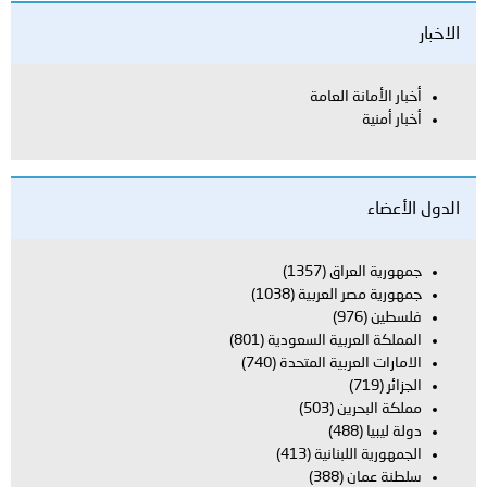
العامة
اق
(1357)
العربية
(1038)
بية السعودية
(801)
بية المتحدة
(740)
ن
(503)
بنانية
(413)
(388)