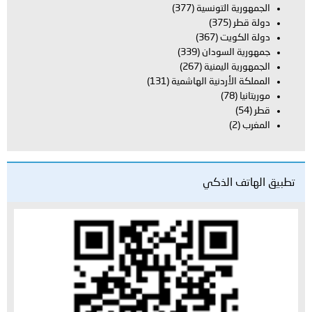
تونسية
(377)
(367)
ودان
(339)
يمنية
(267)
دنية الهاشمية
(131)
لذكي