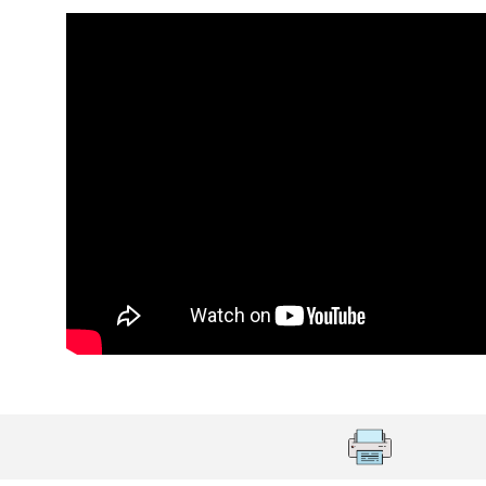
ير الشرعيين..
سلطنة عُمان ـ 1448/02/21هـ ــ الموافق 2026/08/04 م - 
اني عشر للمسؤولين عن الأمن السياحي