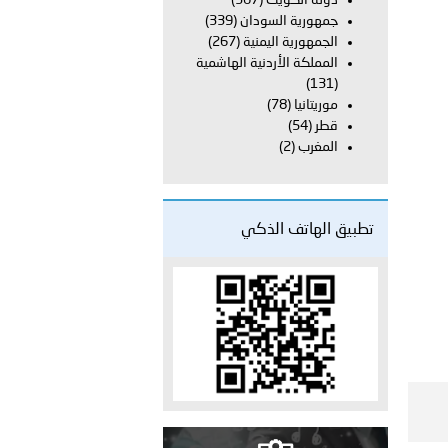
دولة الكويت
(367)
جمهورية السودان
(339)
الجمهورية اليمنية
(267)
دفعة جديدة من حماة الحق وحراس المبادئ تلتحق بشرطة عُمان
المملكة الأردنية الهاشمية
(131)
موريتانيا
(78)
قطر
(54)
المغرب
(2)
تطبيق الهاتف الذكي