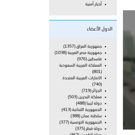
أخبار أمنية
 أبوظبي تطلع وفد الشرطة الإيطالية على منظومتي التأهيل الشرطي
الدول الأعضاء
بوظبي تنظم حملة للتبرع بالدم في منطقة الظفرة تعزيزا للمسؤولية
جمهورية العراق
(1357)
جمهورية مصر العربية
(1038)
فلسطين
(976)
المملكة العربية السعودية
ور المرسومين الأميريين معالي النائب الأول لرئيس مجلس الوزراء
(801)
الامارات العربية المتحدة
أمن العام..
(740)
الجزائر
(719)
قطر في أعمال الاجتماع الثالث عشر للجنة رؤساء الاتحادات الرياضية
مملكة البحرين
(503)
دولة ليبيا
(488)
الجمهورية اللبنانية
(413)
سلطنة عمان
(388)
الجمهورية التونسية
(377)
 تبحث مع سفراء وممثلي دول ومنظمات دولية تنفيذ المرحلة الثانية
دولة قطر
(375)