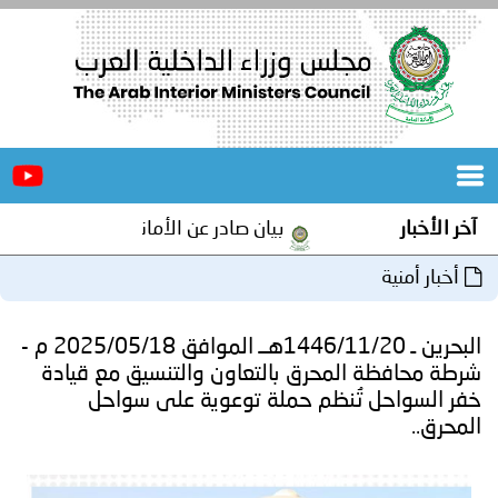
الرئيسية
عن
الأخبار
المجلس
آخر الأخبار
بيان صادر عن الأمانة العامة لمجلس وزراء ا
المكاتب
أخبار أمنية
دورات
المتخصصة
البحرين ـ 1446/11/20هــ الموافق 2025/05/18 م -
المجلس
مؤتمرات
شرطة محافظة المحرق بالتعاون والتنسيق مع قيادة
خفر السواحل تُنظم حملة توعوية على سواحل
و
جهود
المحرق..
و
برامج
اجتماعات