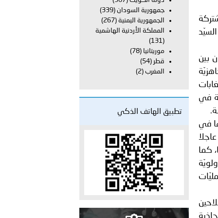
دولة الكويت
(367)
جمهورية السودان
(339)
 مُشتركة
الجمهورية اليمنية
(267)
دفعة جديدة من حماة الحق وحراس المبادئ تلتحق بشرطة عُمان
المملكة الأردنية الهاشمية
لسيّد
(131)
موريتانيا
(78)
لصائفة 2025، وسُبل التعاون بين
قطر
(54)
هزيّة
المغرب
(2)
غابات
عة في
ة.
تطبيق الهاتف الذكي
ها في
عاجلا
، كما
لويّة
ليّات
لاحين
حاذية