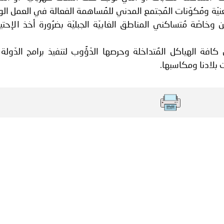
نيّة ومُكوّنات المُجتمع المدني للمُساهمة الفعالة في العمل ال
خاصّة مُتساكني المناطق الغابيّة الجبليّة بضرُورة أخذ الإحت
 كافة الهياكل المُتداخلة وحرصها الدّؤُوب لتنفيذ برامج الدّولة
بلادنا ومكاسبها.