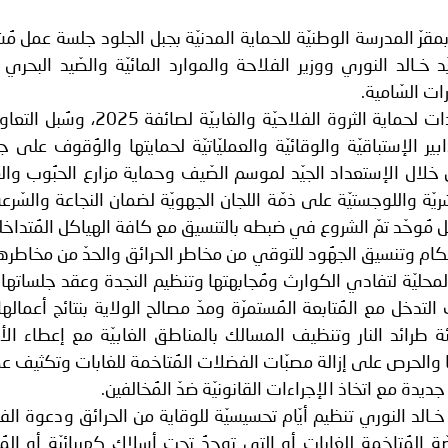
ير الشرعيين..
تظمت اليوم الأربعاء 28 مـايو 2025 بمقرّ المدرسة الوطنيّة للحماية المدنيّة بجبل الجلود جلسة عمل
سلطنة عُمان ـ 1448/02/21هـ ــ الموافق 2026/08/04 م - 
د خـالد النوري ووزير الفلاحة والموارد المائيّة والصّيد البحري ا
ات السّامية.
وقـد خُصّصت الجلسة لتدارس الإستعدادات لحماية الثروة الفلاحيّة والغابيّة 
اني عشر للمسؤولين عن الأمن السياحي
ير الإستباقيّة والوقائيّة والعمليّاتيّة لحمايتها والوُقوف على جا
خلال الإستعداد الجيّد لموسم الصّيف وحماية مزارع الحبُوب وال
يّة واللوجستيّة على ذمّة اللجان الجهويّة لضمان النجاعة والسّر
مُوحّد تمّ الشروع في ضبطه بالتنسيق مع كافة الهياكل المُتداخل
ة إحكام وتنسيق الجهُود للتوقي من مخاطر الحرائق والحدّ من مخاطر
المحليّة لتفادي الكوارث ومُجابهتها وتنظيم النجدة وعقد جلساتها 
تدخل مع المُتابعة المُستمرّة ومدّ مصالح الولاية بنتائج أعمالها
ئة طرائد النار وتنظيف المسالك بالمناطق الغابيّة مع إعطاء الأو
يها والحرص على إزالة مصبّات الفضلات المُتاخمة للغابات وتكثيف عم
ديدة مع اتخاذ الإجراءات القانونيّة ضدّ المُخالفين.
د خـالد النوري تنظيم أيّام تحسيسيّة للوقاية من الحرائق ودعوة الف
ّة المُتاخمة للغابات أو التي توجدُ تحت أسلاك كهربائيّة أو المُ