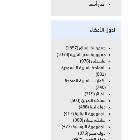
أخبار أمنية
 أبوظبي تطلع وفد الشرطة الإيطالية على منظومتي التأهيل الشرطي
الدول الأعضاء
بوظبي تنظم حملة للتبرع بالدم في منطقة الظفرة تعزيزا للمسؤولية
جمهورية العراق
(1357)
جمهورية مصر العربية
(1038)
فلسطين
(976)
المملكة العربية السعودية
ور المرسومين الأميريين معالي النائب الأول لرئيس مجلس الوزراء
(801)
الامارات العربية المتحدة
أمن العام..
(740)
الجزائر
(719)
قطر في أعمال الاجتماع الثالث عشر للجنة رؤساء الاتحادات الرياضية
مملكة البحرين
(503)
دولة ليبيا
(488)
الجمهورية اللبنانية
(413)
سلطنة عمان
(388)
الجمهورية التونسية
(377)
 تبحث مع سفراء وممثلي دول ومنظمات دولية تنفيذ المرحلة الثانية
دولة قطر
(375)