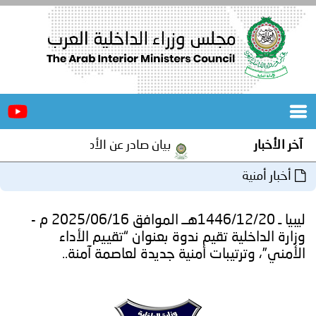
الرئيسية
عن
الأخبار
المجلس
بيان صادر عن الأمانة العامة لمجلس وزراء الداخلية العرب ب
المكاتب
دورات
المتخصصة
ليبيا ـ 1446/12/20هــ الموافق 2025/06/16 م -
المجلس
مؤتمرات
تقيم ندوة بعنوان “تقييم الأداء
بات أمنية جديدة لعاصمة آمنة..
و
جهود
و
برامج
اجتماعات