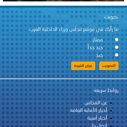
قع مجلس وزراء الداخلية العرب
ً
لس
مانة العامة
ية