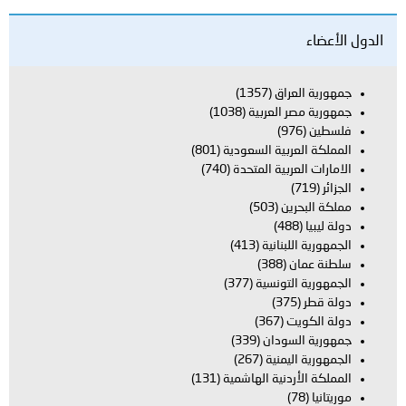
اق
(1357)
العربية
(1038)
بية السعودية
(801)
بية المتحدة
(740)
ن
(503)
بنانية
(413)
(388)
تونسية
(377)
(367)
ودان
(339)
يمنية
(267)
دنية الهاشمية
(131)